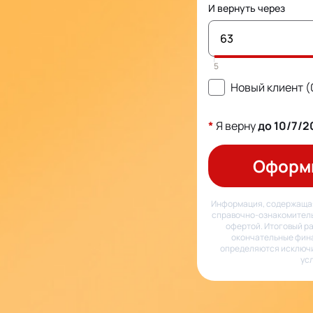
И вернуть через
Новый клиент 
*
Я верну
до
10/7/2
Оформ
Информация, содержащая
справочно-ознакомитель
офертой. Итоговый ра
окончательные фин
определяются исключи
ус