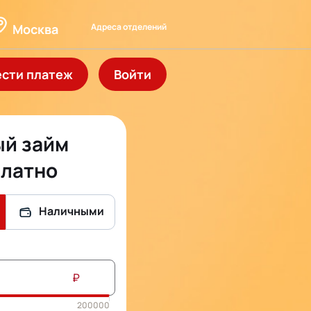
Адреса отделений
Москва
ести платеж
Войти
й займ
латно
Наличными
₽