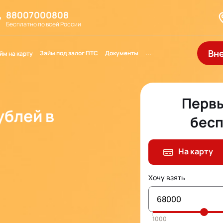
88007000808
Бесплатно по всей России
Вн
Займ под залог ПТС
Документы
...
йм на карту
Первы
ублей в
бесп
На карту
Хочу взять