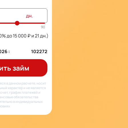
дн.
(0% до
15 000
₽ и
21
дн.)
026
:
102272
ить займ
ся в данном расчете, носит
ный характер и не является
счет, график платежей и
ансовые обязательства
тельно в индивидуальных
ловиях