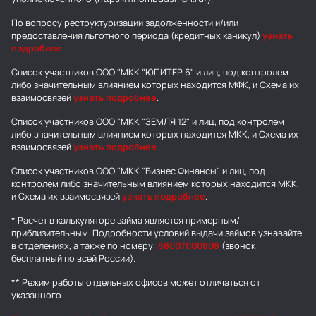
По вопросу реструктуризации задолженности и/или
предоставления льготного периода (кредитных каникул)
узнать
подробнее
Список участников ООО "МКК "ЮПИТЕР 6" и лиц, под контролем
либо значительным влиянием которых находится МФК, и Схема их
взаимосвязей
узнать подробнее
.
Список участников ООО "МКК "ЗЕМЛЯ 12" и лиц, под контролем
либо значительным влиянием которых находится МКК, и Схема их
взаимосвязей
узнать подробнее
.
Список участников ООО "МКК "Бизнес Финансы" и лиц, под
контролем либо значительным влиянием которых находится МКК,
и Схема их взаимосвязей
узнать подробнее
.
* Расчет в калькуляторе займа является примерным/
приблизительным. Подробности условий выдачи займов узнавайте
в отделениях, а также по номеру:
88007000808
(звонок
бесплатный по всей России).
** Режим работы отдельных офисов может отличаться от
указанного.