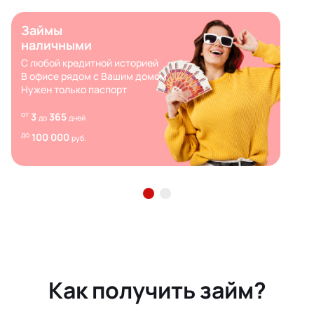
Займы
наличными
С любой кредитной историей
В офисе рядом с Вашим домом
Нужен только паспорт
от
3
365
до
дней
до
100 000
руб.
Как получить займ?