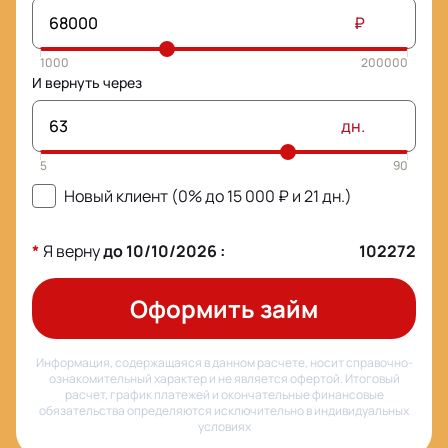
₽
И вернуть через
дн.
Новый клиент (0% до
15 000
₽ и
21
дн.)
*
Я верну
до
10/10/2026
:
102272
Оформить займ
Информация, содержащаяся в данном расчете, носит справочно-
ознакомительный характер и не является офертой. Итоговый
расчет, график платежей и окончательные финансовые
обязательства определяются исключительно в индивидуальных
условиях