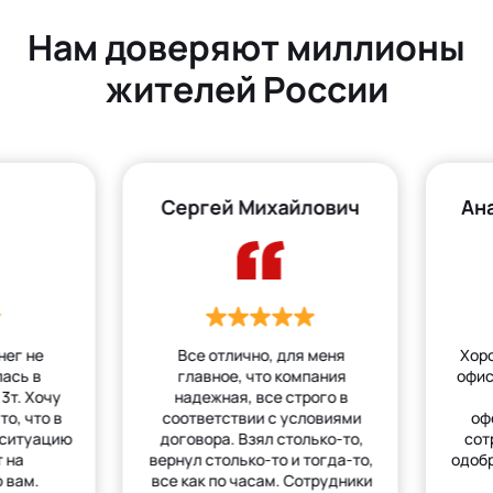
Нам доверяют миллионы
жителей России
Сергей Михайлович
Ан
нег не
Все отлично, для меня
Хор
лась в
главное, что компания
офис
3т. Хочу
надежная, все строго в
то, что в
соответствии с условиями
оф
 ситуацию
договора. Взял столько-то,
сот
 на
вернул столько-то и тогда-то,
одобр
 вам.
все как по часам. Сотрудники