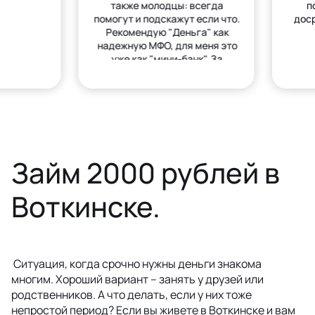
также молодцы: всегда
п
помогут и подскажут если что.
дос
Рекомендую "Деньга" как
надежную МФО, для меня это
уже как "мини-банк". За
деньгами только сюда.
Займ 2000 рублей в
Воткинске.
Ситуация, когда срочно нужны деньги знакома
многим. Хороший вариант – занять у друзей или
родственников. А что делать, если у них тоже
непростой период? Если вы живете в Воткинске и вам