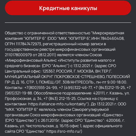
Кредитные каникулы
Общество с ограниченной ответственностью "Микрокредитная
компания "ЮПИТЕР 6" (ООО "МКК "ЮПИТЕР 6", ИНН 7840460408,
ОГРН 1117847472973, регистрационный номер записи в
государственном реестре микрофинансовых организаций
2110178000979 от 28.12.2011) является членом Союза
«Микрофинансовый Альянс «Институты развития малого и
среднего бизнеса» (СРО "Альянс") с 13.12.2021 г. (адрес СРО
Центральный офис: 125367, РОССИЯ, Г. МОСКВА, ВН.ТЕР.Г.
МУНИЦИПАЛЬНЫЙ ОКРУГ ПОКРОВСКОЕ-СТРЕШНЕВО, ПОЛЕССКИЙ
ПР-Д, Д. 16, СТР. 1, ПОМЕЩ./ЭТ. 308/АНТРЕСОЛЬ., пн-пт 9.00-18.00.
Контакты: +7(800)555-24-99, +7 (499)322-46-77, +7 (843)212-15-25, +7
(965)321-19-88. Обособленное подразделение: 420111, г. Казань, ул.
Профсоюзная, д. 34, +7 (843) 212-15-25. Ссылка на страницу с
контактами: https://alliance-mfo.ru/kontakty"). До 13.12.2021 г. ООО
"МКК "ЮПИТЕР 6" являлось членом Саморегулируемой
организации Союз микрофинансовых организаций «Единство»
(СРО "Единство") с 26.11.2015г. (адрес СРО "Единство": 420066, г.
Казань, ул. Чистопольская, д. 16/15 офис 1, адрес официального
сайта СРО "Единство" https://sro-mfo.ru/)