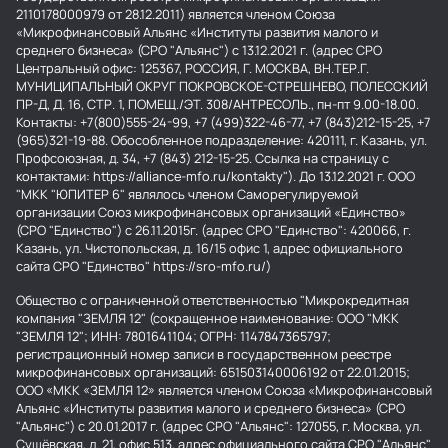
2110178000979 от 28.12.2011) является членом Союза
«Микрофинансовый Альянс «Институты развития малого и
среднего бизнеса» (СРО "Альянс") с 13.12.2021 г. (адрес СРО
Центральный офис: 125367, РОССИЯ, Г. МОСКВА, ВН.ТЕР.Г.
МУНИЦИПАЛЬНЫЙ ОКРУГ ПОКРОВСКОЕ-СТРЕШНЕВО, ПОЛЕССКИЙ
ПР-Д, Д. 16, СТР. 1, ПОМЕЩ./ЭТ. 308/АНТРЕСОЛЬ., пн-пт 9.00-18.00.
Контакты: +7(800)555-24-99, +7 (499)322-46-77, +7 (843)212-15-25, +7
(965)321-19-88. Обособленное подразделение: 420111, г. Казань, ул.
Профсоюзная, д. 34, +7 (843) 212-15-25. Ссылка на страницу с
контактами: https://alliance-mfo.ru/kontakty"). До 13.12.2021 г. ООО
"МКК "ЮПИТЕР 6" являлось членом Саморегулируемой
организации Союз микрофинансовых организаций «Единство»
(СРО "Единство") с 26.11.2015г. (адрес СРО "Единство": 420066, г.
Казань, ул. Чистопольская, д. 16/15 офис 1, адрес официального
сайта СРО "Единство" https://sro-mfo.ru/)
Общество с ограниченной ответственностью "Микрокредитная
компания "ЗЕМЛЯ 12" (сокращенное наименование: ООО "МКК
"ЗЕМЛЯ 12"; ИНН: 7801641104; ОГРН: 1147847365797;
регистрационный номер записи в государственном реестре
микрофинансовых организаций: 651503140006192 от 22.01.2015;
ООО «МКК «ЗЕМЛЯ 12» является членом Союза «Микрофинансовый
Альянс «Институты развития малого и среднего бизнеса» (СРО
"Альянс") с 20.01.2017 г. (адрес СРО "Альянс": 127055, г. Москва, ул.
Сущёвская, д. 21, офис 513, адрес официального сайта СРО "Альянс"