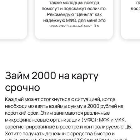
также молодцы: всегда
п
помогут и подскажут если что.
дос
Рекомендую "Деньга" как
надежную МФО, для меня это
уже как "мини-банк". За
деньгами только сюда.
Займ 2000 на карту
срочно
Каждый может столкнуться с ситуацией, когда
необходимо взять взаймы сумму в 2000 рублей на
короткий срок. Этим занимаются различные
микрофинансовые организации (МФО): МФК и МКК,
зарегистрированные в реестре и контролируемые ЦБ.
Хотите получать денежные средства быстро и