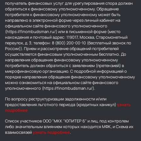
получатель финансовых услуг для урегулирования спора должен
обратиться к финансовому уполномоченному. Обращение
потребителя к финансовому уполномоченному может быть
направлено в электронной форме через личный кабинет на
официальном сайте финансового уполномоченного
(https://finombudsman.ru/) или в письменной форме (место
нахождения и почтовый адрес: 119017, Москва, Старомонетный
переулок, д. 3; телефон: 8 (800) 200-00-10 (бесплатный звонок по
России)). Прием и рассмотрение обращений потребителей
осуществляется финансовым уполномоченным бесплатно. До
направления обращения финансовому уполномоченному
потребитель должен обратиться с заявлением (претензией) в
микрофинансовую организацию. С подробной информацией о
порядке направления обращения финансовому уполномоченному
можно ознакомиться на официальном сайте финансового
уполномоченного (https://finombudsman.ru/).
По вопросу реструктуризации задолженности и/или
предоставления льготного периода (кредитных каникул)
узнать
подробнее
Список участников ООО "МКК "ЮПИТЕР 6" и лиц, под контролем
либо значительным влиянием которых находится МФК, и Схема их
взаимосвязей
узнать подробнее
.