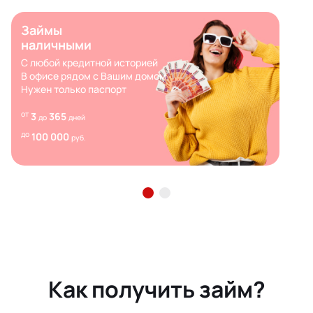
Займы
наличными
С любой кредитной историей
В офисе рядом с Вашим домом
Нужен только паспорт
от
3
365
до
дней
до
100 000
руб.
Как получить займ?