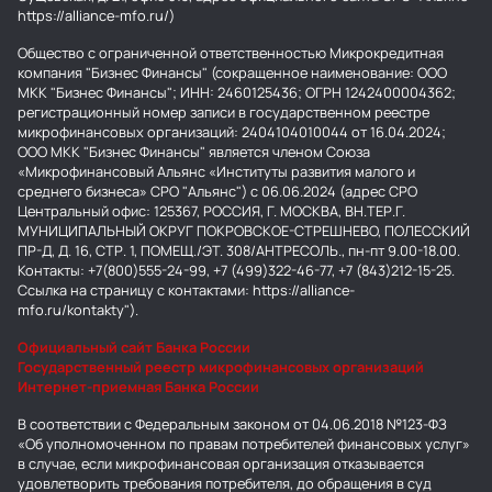
https://alliance-mfo.ru/)
Общество с ограниченной ответственностью Микрокредитная
компания "Бизнес Финансы" (сокращенное наименование: ООО
МКК "Бизнес Финансы"; ИНН: 2460125436; ОГРН 1242400004362;
регистрационный номер записи в государственном реестре
микрофинансовых организаций: 2404104010044 от 16.04.2024;
ООО МКК "Бизнес Финансы" является членом Союза
«Микрофинансовый Альянс «Институты развития малого и
среднего бизнеса» СРО "Альянс") с 06.06.2024 (адрес СРО
Центральный офис: 125367, РОССИЯ, Г. МОСКВА, ВН.ТЕР.Г.
МУНИЦИПАЛЬНЫЙ ОКРУГ ПОКРОВСКОЕ-СТРЕШНЕВО, ПОЛЕССКИЙ
ПР-Д, Д. 16, СТР. 1, ПОМЕЩ./ЭТ. 308/АНТРЕСОЛЬ., пн-пт 9.00-18.00.
Контакты: +7(800)555-24-99, +7 (499)322-46-77, +7 (843)212-15-25.
Ссылка на страницу с контактами: https://alliance-
mfo.ru/kontakty").
Официальный сайт Банка России
Государственный реестр микрофинансовых организаций
Интернет-приемная Банка России
В соответствии с Федеральным законом от 04.06.2018 №123-ФЗ
«Об уполномоченном по правам потребителей финансовых услуг»
в случае, если микрофинансовая организация отказывается
удовлетворить требования потребителя, до обращения в суд