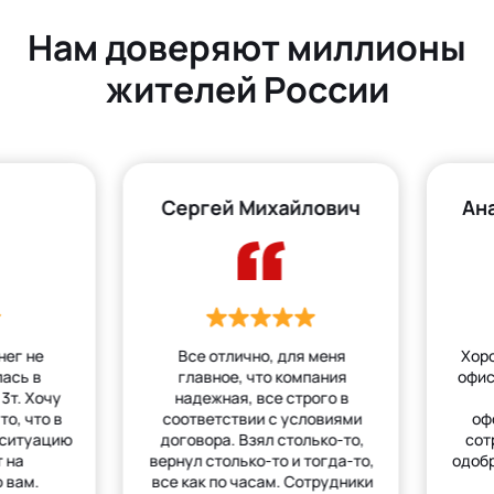
Нам доверяют миллионы
жителей России
Сергей Михайлович
Ан
нег не
Все отлично, для меня
Хор
лась в
главное, что компания
офис
3т. Хочу
надежная, все строго в
то, что в
соответствии с условиями
оф
 ситуацию
договора. Взял столько-то,
сот
 на
вернул столько-то и тогда-то,
одобр
 вам.
все как по часам. Сотрудники