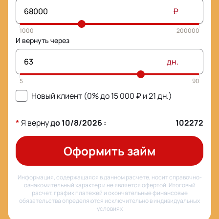
₽
И вернуть через
дн.
Новый клиент (0% до
15 000
₽ и
21
дн.)
*
Я верну
до
10/8/2026
:
102272
Оформить займ
Информация, содержащаяся в данном расчете, носит справочно-
ознакомительный характер и не является офертой. Итоговый
расчет, график платежей и окончательные финансовые
обязательства определяются исключительно в индивидуальных
условиях