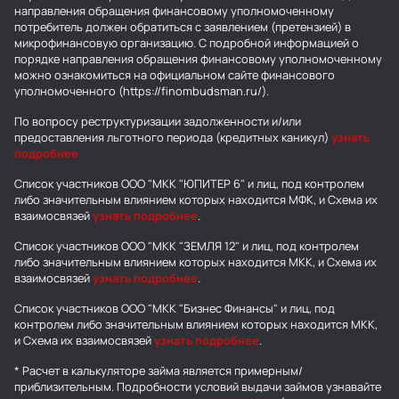
направления обращения финансовому уполномоченному
потребитель должен обратиться с заявлением (претензией) в
микрофинансовую организацию. С подробной информацией о
порядке направления обращения финансовому уполномоченному
можно ознакомиться на официальном сайте финансового
уполномоченного (https://finombudsman.ru/).
По вопросу реструктуризации задолженности и/или
предоставления льготного периода (кредитных каникул)
узнать
подробнее
Список участников ООО "МКК "ЮПИТЕР 6" и лиц, под контролем
либо значительным влиянием которых находится МФК, и Схема их
взаимосвязей
узнать подробнее
.
Список участников ООО "МКК "ЗЕМЛЯ 12" и лиц, под контролем
либо значительным влиянием которых находится МКК, и Схема их
взаимосвязей
узнать подробнее
.
Список участников ООО "МКК "Бизнес Финансы" и лиц, под
контролем либо значительным влиянием которых находится МКК,
и Схема их взаимосвязей
узнать подробнее
.
* Расчет в калькуляторе займа является примерным/
приблизительным. Подробности условий выдачи займов узнавайте