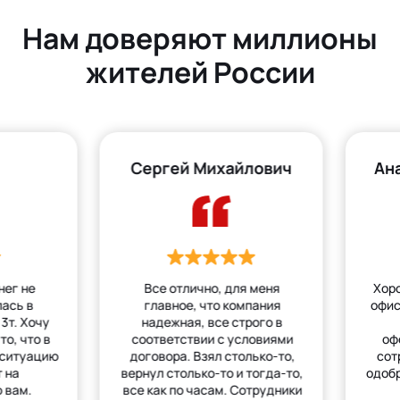
Нам доверяют миллионы
жителей России
Сергей Михайлович
Ан
нег не
Все отлично, для меня
Хор
лась в
главное, что компания
офис
3т. Хочу
надежная, все строго в
то, что в
соответствии с условиями
оф
 ситуацию
договора. Взял столько-то,
сот
 на
вернул столько-то и тогда-то,
одобр
 вам.
все как по часам. Сотрудники