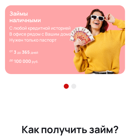
Займы
наличными
С любой кредитной историей
В офисе рядом с Вашим домом
Нужен только паспорт
от
3
365
до
дней
до
100 000
руб.
Как получить займ?