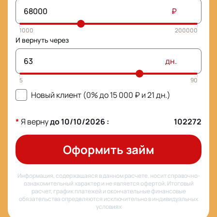
₽
И вернуть через
дн.
Новый клиент (0% до
15 000
₽ и
21
дн.)
*
Я верну
до
10/10/2026
:
102272
Оформить займ
Информация, содержащаяся в данном расчете, носит справочно-
ознакомительный характер и не является офертой. Итоговый
расчет, график платежей и окончательные финансовые
обязательства определяются исключительно в индивидуальных
условиях