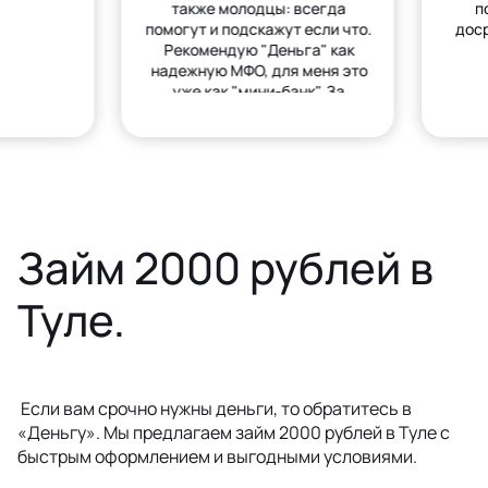
также молодцы: всегда
п
помогут и подскажут если что.
дос
Рекомендую "Деньга" как
надежную МФО, для меня это
уже как "мини-банк". За
деньгами только сюда.
Займ 2000 рублей в
Туле.
Если вам срочно нужны деньги, то обратитесь в
«Деньгу». Мы предлагаем займ 2000 рублей в Туле с
быстрым оформлением и выгодными условиями.