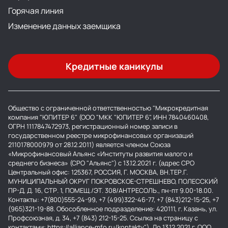
Горячая линия
Изменение данных заемщика
Кредитные каникулы
Общество с ограниченной ответственностью "Микрокредитная
компания "ЮПИТЕР 6" (ООО "МКК "ЮПИТЕР 6", ИНН 7840460408,
ОГРН 1117847472973, регистрационный номер записи в
государственном реестре микрофинансовых организаций
2110178000979 от 28.12.2011) является членом Союза
«Микрофинансовый Альянс «Институты развития малого и
среднего бизнеса» (СРО "Альянс") с 13.12.2021 г. (адрес СРО
Центральный офис: 125367, РОССИЯ, Г. МОСКВА, ВН.ТЕР.Г.
МУНИЦИПАЛЬНЫЙ ОКРУГ ПОКРОВСКОЕ-СТРЕШНЕВО, ПОЛЕССКИЙ
ПР-Д, Д. 16, СТР. 1, ПОМЕЩ./ЭТ. 308/АНТРЕСОЛЬ., пн-пт 9.00-18.00.
Контакты: +7(800)555-24-99, +7 (499)322-46-77, +7 (843)212-15-25, +7
(965)321-19-88. Обособленное подразделение: 420111, г. Казань, ул.
Профсоюзная, д. 34, +7 (843) 212-15-25. Ссылка на страницу с
контактами: https://alliance-mfo.ru/kontakty"). До 13.12.2021 г. ООО