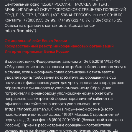
Центральный офис: 125367, РОССИЯ, Г. МОСКВА, ВН.ТЕР.Г.
МУНИЦИПАЛЬНЫЙ ОКРУГ ПОКРОВСКОЕ-СТРЕШНЕВО, ПОЛЕССКИЙ
ПР-Д, Д. 16, СТР. 1, ПОМЕЩ./ЭТ. 308/АНТРЕСОЛЬ., пн-пт 9.00-18.00.
Контакты: +7(800)555-24-99, +7 (499)322-46-77, +7 (843)212-15-25.
Ссылка на страницу с контактами: https://alliance-
mfo.ru/kontakty").
Официальный сайт Банка России
Государственный реестр микрофинансовых организаций
Интернет-приемная Банка России
В соответствии с Федеральным законом от 04.06.2018 №123-ФЗ
«Об уполномоченном по правам потребителей финансовых услуг»
в случае, если микрофинансовая организация отказывается
удовлетворить требования потребителя, до обращения в суд
получатель финансовых услуг для урегулирования спора должен
обратиться к финансовому уполномоченному. Обращение
потребителя к финансовому уполномоченному может быть
направлено в электронной форме через личный кабинет на
официальном сайте финансового уполномоченного
(https://finombudsman.ru/) или в письменной форме (место
нахождения и почтовый адрес: 119017, Москва, Старомонетный
переулок, д. 3; телефон: 8 (800) 200-00-10 (бесплатный звонок по
России)). Прием и рассмотрение обращений потребителей
осуществляется финансовым уполномоченным бесплатно. До