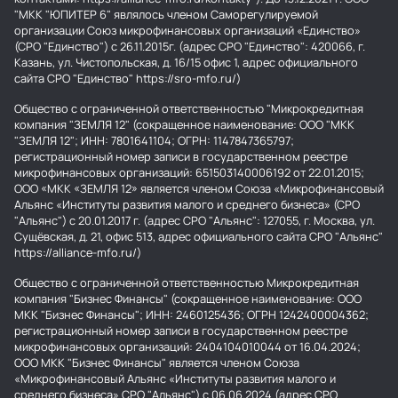
"МКК "ЮПИТЕР 6" являлось членом Саморегулируемой
организации Союз микрофинансовых организаций «Единство»
(СРО "Единство") с 26.11.2015г. (адрес СРО "Единство": 420066, г.
Казань, ул. Чистопольская, д. 16/15 офис 1, адрес официального
сайта СРО "Единство" https://sro-mfo.ru/)
Общество с ограниченной ответственностью "Микрокредитная
компания "ЗЕМЛЯ 12" (сокращенное наименование: ООО "МКК
"ЗЕМЛЯ 12"; ИНН: 7801641104; ОГРН: 1147847365797;
регистрационный номер записи в государственном реестре
микрофинансовых организаций: 651503140006192 от 22.01.2015;
ООО «МКК «ЗЕМЛЯ 12» является членом Союза «Микрофинансовый
Альянс «Институты развития малого и среднего бизнеса» (СРО
"Альянс") с 20.01.2017 г. (адрес СРО "Альянс": 127055, г. Москва, ул.
Сущёвская, д. 21, офис 513, адрес официального сайта СРО "Альянс"
https://alliance-mfo.ru/)
Общество с ограниченной ответственностью Микрокредитная
компания "Бизнес Финансы" (сокращенное наименование: ООО
МКК "Бизнес Финансы"; ИНН: 2460125436; ОГРН 1242400004362;
регистрационный номер записи в государственном реестре
микрофинансовых организаций: 2404104010044 от 16.04.2024;
ООО МКК "Бизнес Финансы" является членом Союза
«Микрофинансовый Альянс «Институты развития малого и
среднего бизнеса» СРО "Альянс") с 06.06.2024 (адрес СРО