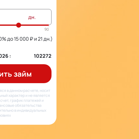
дн.
(0% до
15 000
₽ и
21
дн.)
026
:
102272
ить займ
ся в данном расчете, носит
ный характер и не является
счет, график платежей и
ансовые обязательства
тельно в индивидуальных
ловиях