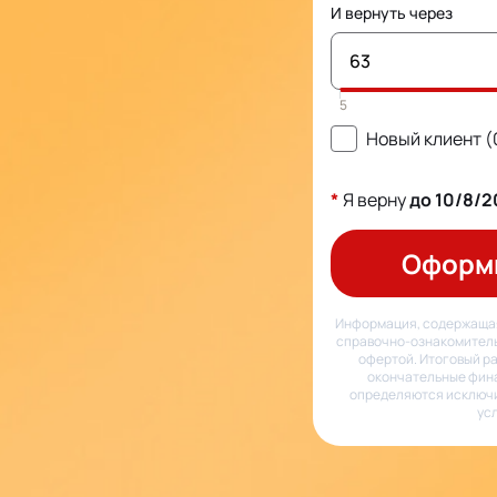
И вернуть через
Новый клиент 
*
Я верну
до
10/8/2
Оформ
Информация, содержащая
справочно-ознакомитель
офертой. Итоговый ра
окончательные фин
определяются исключи
ус