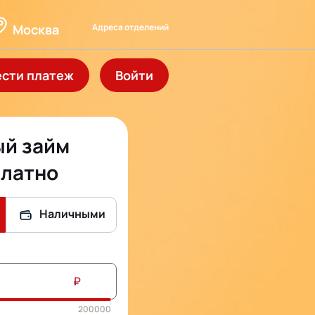
Адреса отделений
Москва
ести платеж
Войти
й займ
латно
Наличными
₽