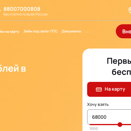
88007000808
Бесплатно по всей России
Вн
Займ под залог ПТС
Документы
...
йм на карту
Первы
блей в
бесп
На карту
Хочу взять