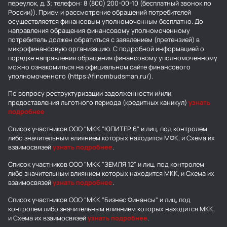
переулок, д. 3; телефон: 8 (800) 200-00-10 (бесплатный звонок по
России)). Прием и рассмотрение обращений потребителей
осуществляется финансовым уполномоченным бесплатно. До
направления обращения финансовому уполномоченному
потребитель должен обратиться с заявлением (претензией) в
микрофинансовую организацию. С подробной информацией о
порядке направления обращения финансовому уполномоченному
можно ознакомиться на официальном сайте финансового
уполномоченного (https://finombudsman.ru/).
По вопросу реструктуризации задолженности и/или
предоставления льготного периода (кредитных каникул)
узнать
подробнее
Список участников ООО "МКК "ЮПИТЕР 6" и лиц, под контролем
либо значительным влиянием которых находится МФК, и Схема их
взаимосвязей
узнать подробнее
.
Список участников ООО "МКК "ЗЕМЛЯ 12" и лиц, под контролем
либо значительным влиянием которых находится МКК, и Схема их
взаимосвязей
узнать подробнее
.
Список участников ООО "МКК "Бизнес Финансы" и лиц, под
контролем либо значительным влиянием которых находится МКК,
и Схема их взаимосвязей
узнать подробнее
.