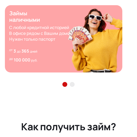
Займы
наличными
С любой кредитной историей
В офисе рядом с Вашим домом
Нужен только паспорт
от
3
365
до
дней
до
100 000
руб.
Как получить займ?