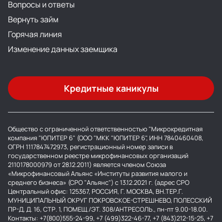
Вопросы и ответы
Вернуть займ
Горячая линия
Изменение данных заемщика
Кредитные каникулы
Общество с ограниченной ответственностью "Микрокредитная
компания "ЮПИТЕР 6" (ООО "МКК "ЮПИТЕР 6", ИНН 7840460408,
ОГРН 1117847472973, регистрационный номер записи в
государственном реестре микрофинансовых организаций
2110178000979 от 28.12.2011) является членом Союза
«Микрофинансовый Альянс «Институты развития малого и
среднего бизнеса» (СРО "Альянс") с 13.12.2021 г. (адрес СРО
Центральный офис: 125367, РОССИЯ, Г. МОСКВА, ВН.ТЕР.Г.
МУНИЦИПАЛЬНЫЙ ОКРУГ ПОКРОВСКОЕ-СТРЕШНЕВО, ПОЛЕССКИЙ
ПР-Д, Д. 16, СТР. 1, ПОМЕЩ./ЭТ. 308/АНТРЕСОЛЬ., пн-пт 9.00-18.00.
Контакты: +7(800)555-24-99, +7 (499)322-46-77, +7 (843)212-15-25, +7