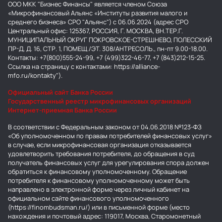
ООО МКК "Бизнес Финансы" является членом Союза
«Микрофинансовый Альянс «Институты развития малого и
среднего бизнеса» СРО "Альянс") с 06.06.2024 (адрес СРО
Центральный офис: 125367, РОССИЯ, Г. МОСКВА, ВН.ТЕР.Г.
МУНИЦИПАЛЬНЫЙ ОКРУГ ПОКРОВСКОЕ-СТРЕШНЕВО, ПОЛЕССКИЙ
ПР-Д, Д. 16, СТР. 1, ПОМЕЩ./ЭТ. 308/АНТРЕСОЛЬ., пн-пт 9.00-18.00.
Контакты: +7(800)555-24-99, +7 (499)322-46-77, +7 (843)212-15-25.
Ссылка на страницу с контактами: https://alliance-
mfo.ru/kontakty").
Официальный сайт Банка России
Государственный реестр микрофинансовых организаций
Интернет-приемная Банка России
В соответствии с Федеральным законом от 04.06.2018 №123-ФЗ
«Об уполномоченном по правам потребителей финансовых услуг»
в случае, если микрофинансовая организация отказывается
удовлетворить требования потребителя, до обращения в суд
получатель финансовых услуг для урегулирования спора должен
обратиться к финансовому уполномоченному. Обращение
потребителя к финансовому уполномоченному может быть
направлено в электронной форме через личный кабинет на
официальном сайте финансового уполномоченного
(https://finombudsman.ru/) или в письменной форме (место
нахождения и почтовый адрес: 119017, Москва, Старомонетный