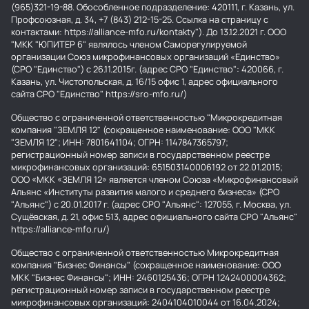
(965)321-19-88. Обособленное подразделение: 420111, г. Казань, ул.
Профсоюзная, д. 34, +7 (843) 212-15-25. Ссылка на страницу с
контактами: https://alliance-mfo.ru/kontakty"). До 13.12.2021 г. ООО
"МКК "ЮПИТЕР 6" являлось членом Саморегулируемой
организации Союз микрофинансовых организаций «Единство»
(СРО "Единство") с 26.11.2015г. (адрес СРО "Единство": 420066, г.
Казань, ул. Чистопольская, д. 16/15 офис 1, адрес официального
сайта СРО "Единство" https://sro-mfo.ru/)
Общество с ограниченной ответственностью "Микрокредитная
компания "ЗЕМЛЯ 12" (сокращенное наименование: ООО "МКК
"ЗЕМЛЯ 12"; ИНН: 7801641104; ОГРН: 1147847365797;
регистрационный номер записи в государственном реестре
микрофинансовых организаций: 651503140006192 от 22.01.2015;
ООО «МКК «ЗЕМЛЯ 12» является членом Союза «Микрофинансовый
Альянс «Институты развития малого и среднего бизнеса» (СРО
"Альянс") с 20.01.2017 г. (адрес СРО "Альянс": 127055, г. Москва, ул.
Сущёвская, д. 21, офис 513, адрес официального сайта СРО "Альянс"
https://alliance-mfo.ru/)
Общество с ограниченной ответственностью Микрокредитная
компания "Бизнес Финансы" (сокращенное наименование: ООО
МКК "Бизнес Финансы"; ИНН: 2460125436; ОГРН 1242400004362;
регистрационный номер записи в государственном реестре
микрофинансовых организаций: 2404104010044 от 16.04.2024;