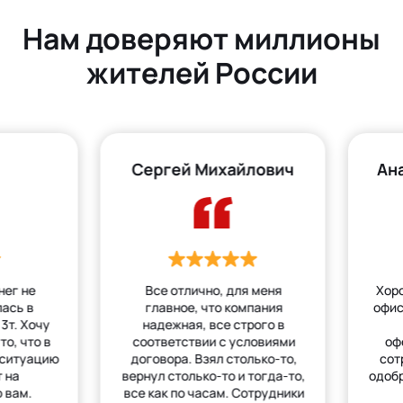
Нам доверяют миллионы
жителей России
Сергей Михайлович
Ан
нег не
Все отлично, для меня
Хор
лась в
главное, что компания
офис
3т. Хочу
надежная, все строго в
то, что в
соответствии с условиями
оф
 ситуацию
договора. Взял столько-то,
сот
 на
вернул столько-то и тогда-то,
одобр
 вам.
все как по часам. Сотрудники