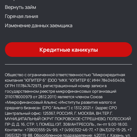
Вернуть займ
Горячая линия
Изменение данных заемщика
Кредитные каникулы
Общество с ограниченной ответственностью "Микрокредитная
компания "ЮПИТЕР 6" (ООО "МКК "ЮПИТЕР 6", ИНН 7840460408,
ОГРН 1117847472973, регистрационный номер записи в
государственном реестре микрофинансовых организаций
2110178000979 от 28.12.2011) является членом Союза
«Микрофинансовый Альянс «Институты развития малого и
среднего бизнеса» (СРО "Альянс") с 13.12.2021 г. (адрес СРО
Центральный офис: 125367, РОССИЯ, Г. МОСКВА, ВН.ТЕР.Г.
МУНИЦИПАЛЬНЫЙ ОКРУГ ПОКРОВСКОЕ-СТРЕШНЕВО, ПОЛЕССКИЙ
ПР-Д, Д. 16, СТР. 1, ПОМЕЩ./ЭТ. 308/АНТРЕСОЛЬ., пн-пт 9.00-18.00.
Контакты: +7(800)555-24-99, +7 (499)322-46-77, +7 (843)212-15-25, +7
(965)321-19-88. Обособленное подразделение: 420111, г. Казань, ул.