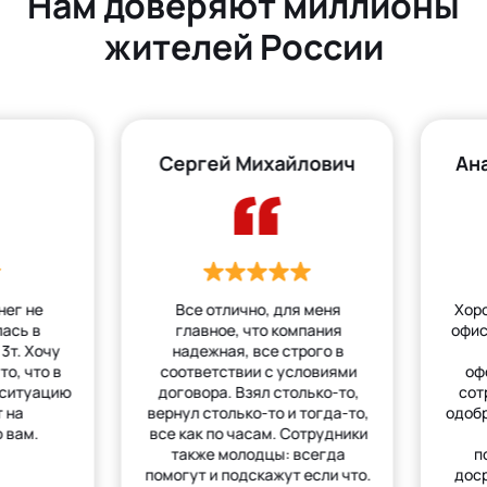
Нам доверяют миллионы
жителей России
Сергей Михайлович
Ан
нег не
Все отлично, для меня
Хор
лась в
главное, что компания
офис
3т. Хочу
надежная, все строго в
то, что в
соответствии с условиями
оф
 ситуацию
договора. Взял столько-то,
сот
 на
вернул столько-то и тогда-то,
одобр
 вам.
все как по часам. Сотрудники
также молодцы: всегда
п
помогут и подскажут если что.
дос