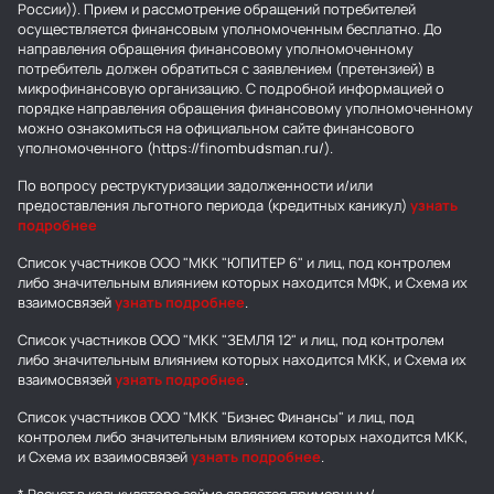
России)). Прием и рассмотрение обращений потребителей
осуществляется финансовым уполномоченным бесплатно. До
направления обращения финансовому уполномоченному
потребитель должен обратиться с заявлением (претензией) в
микрофинансовую организацию. С подробной информацией о
порядке направления обращения финансовому уполномоченному
можно ознакомиться на официальном сайте финансового
уполномоченного (https://finombudsman.ru/).
По вопросу реструктуризации задолженности и/или
предоставления льготного периода (кредитных каникул)
узнать
подробнее
Список участников ООО "МКК "ЮПИТЕР 6" и лиц, под контролем
либо значительным влиянием которых находится МФК, и Схема их
взаимосвязей
узнать подробнее
.
Список участников ООО "МКК "ЗЕМЛЯ 12" и лиц, под контролем
либо значительным влиянием которых находится МКК, и Схема их
взаимосвязей
узнать подробнее
.
Список участников ООО "МКК "Бизнес Финансы" и лиц, под
контролем либо значительным влиянием которых находится МКК,
и Схема их взаимосвязей
узнать подробнее
.