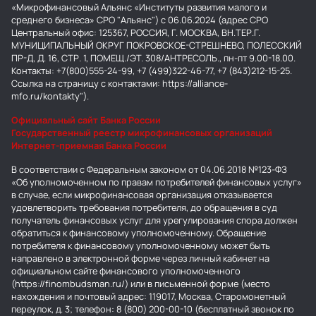
«Микрофинансовый Альянс «Институты развития малого и
среднего бизнеса» СРО "Альянс") с 06.06.2024 (адрес СРО
Центральный офис: 125367, РОССИЯ, Г. МОСКВА, ВН.ТЕР.Г.
МУНИЦИПАЛЬНЫЙ ОКРУГ ПОКРОВСКОЕ-СТРЕШНЕВО, ПОЛЕССКИЙ
ПР-Д, Д. 16, СТР. 1, ПОМЕЩ./ЭТ. 308/АНТРЕСОЛЬ., пн-пт 9.00-18.00.
Контакты: +7(800)555-24-99, +7 (499)322-46-77, +7 (843)212-15-25.
Ссылка на страницу с контактами: https://alliance-
mfo.ru/kontakty").
Официальный сайт Банка России
Государственный реестр микрофинансовых организаций
Интернет-приемная Банка России
В соответствии с Федеральным законом от 04.06.2018 №123-ФЗ
«Об уполномоченном по правам потребителей финансовых услуг»
в случае, если микрофинансовая организация отказывается
удовлетворить требования потребителя, до обращения в суд
получатель финансовых услуг для урегулирования спора должен
обратиться к финансовому уполномоченному. Обращение
потребителя к финансовому уполномоченному может быть
направлено в электронной форме через личный кабинет на
официальном сайте финансового уполномоченного
(https://finombudsman.ru/) или в письменной форме (место
нахождения и почтовый адрес: 119017, Москва, Старомонетный
переулок, д. 3; телефон: 8 (800) 200-00-10 (бесплатный звонок по