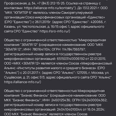
Профсоюзная, д. 34, +7 (843) 212-15-25. Ссылка на страницу с
контактами: https://alliance-mfo.ru/kontakty"). До 13.12.2021 г. ООО
"МКК "ЮПИТЕР 6" являлось членом Саморегулируемой
организации Союз микрофинансовых организаций «Единство»
(СРО "Единство") с 26.11.2015г. (адрес СРО "Единство": 420066, г.
Казань, ул. Чистопольская, д. 16/15 офис 1, адрес официального
сайта СРО "Единство" https://sro-mfo.ru/)
Общество с ограниченной ответственностью "Микрокредитная
компания "ЗЕМЛЯ 12" (сокращенное наименование: ООО "МКК
"ЗЕМЛЯ 12"; ИНН: 7801641104; ОГРН: 1147847365797;
регистрационный номер записи в государственном реестре
микрофинансовых организаций: 651503140006192 от 22.01.2015;
ООО «МКК «ЗЕМЛЯ 12» является членом Союза «Микрофинансовый
Альянс «Институты развития малого и среднего бизнеса» (СРО
"Альянс") с 20.01.2017 г. (адрес СРО "Альянс": 127055, г. Москва, ул.
Сущёвская, д. 21, офис 513, адрес официального сайта СРО "Альянс"
https://alliance-mfo.ru/)
Общество с ограниченной ответственностью Микрокредитная
компания "Бизнес Финансы" (сокращенное наименование: ООО
МКК "Бизнес Финансы"; ИНН: 2460125436; ОГРН 1242400004362;
регистрационный номер записи в государственном реестре
микрофинансовых организаций: 2404104010044 от 16.04.2024;
ООО МКК "Бизнес Финансы" является членом Союза