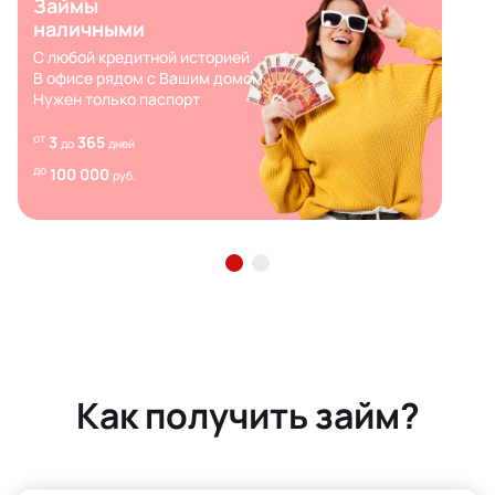
Займы
наличными
С любой кредитной историей
В офисе рядом с Вашим домом
Нужен только паспорт
от
3
365
до
дней
до
100 000
руб.
Как получить займ?