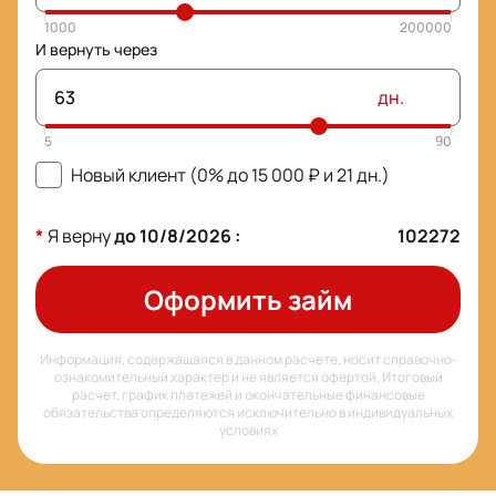
И вернуть через
дн.
Новый клиент (0% до
15 000
₽ и
21
дн.)
*
Я верну
до
10/8/2026
:
102272
Оформить займ
Информация, содержащаяся в данном расчете, носит справочно-
ознакомительный характер и не является офертой. Итоговый
расчет, график платежей и окончательные финансовые
обязательства определяются исключительно в индивидуальных
условиях