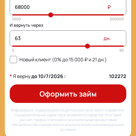
₽
И вернуть через
дн.
Новый клиент (0% до
15 000
₽ и
21
дн.)
*
Я верну
до
10/7/2026
:
102272
Оформить займ
Информация, содержащаяся в данном расчете, носит справочно-
ознакомительный характер и не является офертой. Итоговый
расчет, график платежей и окончательные финансовые
обязательства определяются исключительно в индивидуальных
условиях