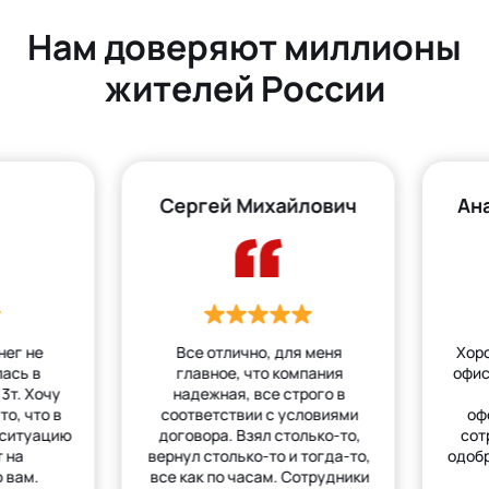
Нам доверяют миллионы
жителей России
Сергей Михайлович
Ан
нег не
Все отлично, для меня
Хор
лась в
главное, что компания
офис
3т. Хочу
надежная, все строго в
то, что в
соответствии с условиями
оф
 ситуацию
договора. Взял столько-то,
сот
 на
вернул столько-то и тогда-то,
одобр
 вам.
все как по часам. Сотрудники