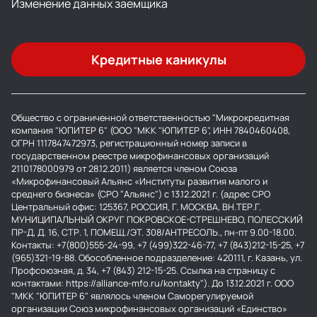
Изменение данных заемщика
Кредитные каникулы
Общество с ограниченной ответственностью "Микрокредитная
компания "ЮПИТЕР 6" (ООО "МКК "ЮПИТЕР 6", ИНН 7840460408,
ОГРН 1117847472973, регистрационный номер записи в
государственном реестре микрофинансовых организаций
2110178000979 от 28.12.2011) является членом Союза
«Микрофинансовый Альянс «Институты развития малого и
среднего бизнеса» (СРО "Альянс") с 13.12.2021 г. (адрес СРО
Центральный офис: 125367, РОССИЯ, Г. МОСКВА, ВН.ТЕР.Г.
МУНИЦИПАЛЬНЫЙ ОКРУГ ПОКРОВСКОЕ-СТРЕШНЕВО, ПОЛЕССКИЙ
ПР-Д, Д. 16, СТР. 1, ПОМЕЩ./ЭТ. 308/АНТРЕСОЛЬ., пн-пт 9.00-18.00.
Контакты: +7(800)555-24-99, +7 (499)322-46-77, +7 (843)212-15-25, +7
(965)321-19-88. Обособленное подразделение: 420111, г. Казань, ул.
Профсоюзная, д. 34, +7 (843) 212-15-25. Ссылка на страницу с
контактами: https://alliance-mfo.ru/kontakty"). До 13.12.2021 г. ООО
"МКК "ЮПИТЕР 6" являлось членом Саморегулируемой
организации Союз микрофинансовых организаций «Единство»