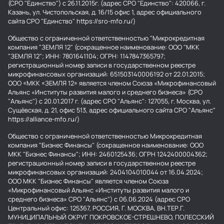
(СРО "Единство") с 26.11.2015г. (адрес СРО "Единство": 420066, г.
Казань, ул. Чистопольская, д. 16/15 офис 1, адрес официального
сайта СРО "Единство" https://sro-mfo.ru/)
Общество с ограниченной ответственностью "Микрокредитная
компания "ЗЕМЛЯ 12" (сокращенное наименование: ООО "МКК
"ЗЕМЛЯ 12"; ИНН: 7801641104; ОГРН: 1147847365797;
регистрационный номер записи в государственном реестре
микрофинансовых организаций: 651503140006192 от 22.01.2015;
ООО «МКК «ЗЕМЛЯ 12» является членом Союза «Микрофинансовый
Альянс «Институты развития малого и среднего бизнеса» (СРО
"Альянс") с 20.01.2017 г. (адрес СРО "Альянс": 127055, г. Москва, ул.
Сущёвская, д. 21, офис 513, адрес официального сайта СРО "Альянс"
https://alliance-mfo.ru/)
Общество с ограниченной ответственностью Микрокредитная
компания "Бизнес Финансы" (сокращенное наименование: ООО
МКК "Бизнес Финансы"; ИНН: 2460125436; ОГРН 1242400004362;
регистрационный номер записи в государственном реестре
микрофинансовых организаций: 2404104010044 от 16.04.2024;
ООО МКК "Бизнес Финансы" является членом Союза
«Микрофинансовый Альянс «Институты развития малого и
среднего бизнеса» СРО "Альянс") с 06.06.2024 (адрес СРО
Центральный офис: 125367, РОССИЯ, Г. МОСКВА, ВН.ТЕР.Г.
МУНИЦИПАЛЬНЫЙ ОКРУГ ПОКРОВСКОЕ-СТРЕШНЕВО, ПОЛЕССКИЙ