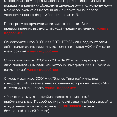
микрофинансовую организацию. С подробной информацией о
порядке направления обращения финансовому уполномоченному
можно ознакомиться на официальном сайте финансового
уполномоченного (https://finombudsman.ru/).
По вопросу реструктуризации задолженности и/или
предоставления льготного периода (кредитных каникул)
узнать
подробнее
Список участников ООО "МКК "ЮПИТЕР 6" и лиц, под контролем
либо значительным влиянием которых находится МФК, и Схема их
взаимосвязей
узнать подробнее
.
Список участников ООО "МКК "ЗЕМЛЯ 12" и лиц, под контролем
либо значительным влиянием которых находится МКК, и Схема их
взаимосвязей
узнать подробнее
.
Список участников ООО "МКК "Бизнес Финансы" и лиц, под
контролем либо значительным влиянием которых находится МКК,
и Схема их взаимосвязей
узнать подробнее
.
* Расчет в калькуляторе займа является примерным/
приблизительным. Подробности условий выдачи займов узнавайте
в отделениях, а также по номеру:
88007000808
(звонок
бесплатный по всей России).