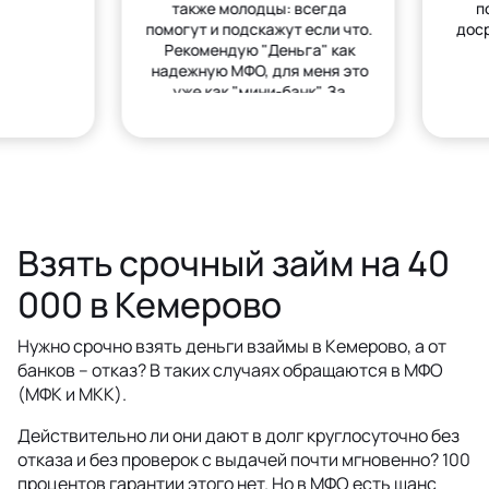
также молодцы: всегда
п
помогут и подскажут если что.
дос
Рекомендую "Деньга" как
надежную МФО, для меня это
уже как "мини-банк". За
деньгами только сюда.
Взять срочный займ на 40
000 в Кемерово
Нужно срочно взять деньги взаймы в Кемерово, а от
банков – отказ? В таких случаях обращаются в МФО
(МФК и МКК).
Действительно ли они дают в долг круглосуточно без
отказа и без проверок с выдачей почти мгновенно? 100
процентов гарантии этого нет. Но в МФО есть шанс