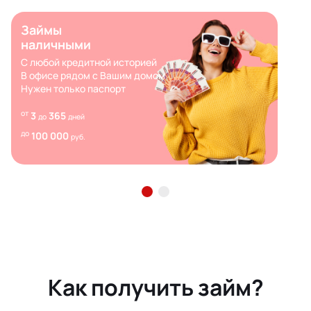
Займы
наличными
С любой кредитной историей
В офисе рядом с Вашим домом
Нужен только паспорт
от
3
365
до
дней
до
100 000
руб.
Как получить займ?