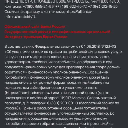
ПР-Д, Д. 16, СТР. 1, ПОМЕЩ./ЭТ. 308/АНТРЕСОЛЬ., пн-пт 9.00-18.00.
Контакты: +7(800)555-24-99, +7 (499)322-46-77, +7 (843)212-15-25.
Ссылка на страницу с контактами: https://alliance-
mfo.ru/kontakty").
Официальный сайт Банка России
Государственный реестр микрофинансовых организаций
Интернет-приемная Банка России
В соответствии с Федеральным законом от 04.06.2018 №123-ФЗ
«Об уполномоченном по правам потребителей финансовых услуг»
в случае, если микрофинансовая организация отказывается
удовлетворить требования потребителя, до обращения в суд
получатель финансовых услуг для урегулирования спора должен
обратиться к финансовому уполномоченному. Обращение
потребителя к финансовому уполномоченному может быть
направлено в электронной форме через личный кабинет на
официальном сайте финансового уполномоченного
(https://finombudsman.ru/) или в письменной форме (место
нахождения и почтовый адрес: 119017, Москва, Старомонетный
переулок, д. 3; телефон: 8 (800) 200-00-10 (бесплатный звонок по
России)). Прием и рассмотрение обращений потребителей
осуществляется финансовым уполномоченным бесплатно. До
направления обращения финансовому уполномоченному
потребитель должен обратиться с заявлением (претензией) в