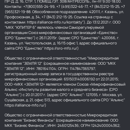
ПР-Д, Д. 16, СТР. 1, ПОМЕЩ./ЭТ. 308/АНТРЕСОЛЬ., пн-пт 9.00-18.00.
Контакты: +7(800)555-24-99, +7 (499)322-46-77, +7 (843)212-15-25, +7
(965)321-19-88. Обособленное подразделение: 420111, г. Казань, ул.
Профсоюзная, д. 34, +7 (843) 212-15-25. Ссылка на страницу с
контактами: https://alliance-mfo.ru/kontakty"). До 13.12.2021 г. ООО
"МКК "ЮПИТЕР 6" являлось членом Саморегулируемой
организации Союз микрофинансовых организаций «Единство»
(СРО "Единство") с 26.11.2015г. (адрес СРО "Единство": 420066, г.
Казань, ул. Чистопольская, д. 16/15 офис 1, адрес официального
сайта СРО "Единство" https://sro-mfo.ru/)
Общество с ограниченной ответственностью "Микрокредитная
компания "ЗЕМЛЯ 12" (сокращенное наименование: ООО "МКК
"ЗЕМЛЯ 12"; ИНН: 7801641104; ОГРН: 1147847365797;
регистрационный номер записи в государственном реестре
микрофинансовых организаций: 651503140006192 от 22.01.2015;
ООО «МКК «ЗЕМЛЯ 12» является членом Союза «Микрофинансовый
Альянс «Институты развития малого и среднего бизнеса» (СРО
"Альянс") с 20.01.2017 г. (адрес СРО "Альянс": 127055, г. Москва, ул.
Сущёвская, д. 21, офис 513, адрес официального сайта СРО "Альянс"
https://alliance-mfo.ru/)
Общество с ограниченной ответственностью Микрокредитная
компания "Бизнес Финансы" (сокращенное наименование: ООО
МКК "Бизнес Финансы"; ИНН: 2460125436; ОГРН 1242400004362;