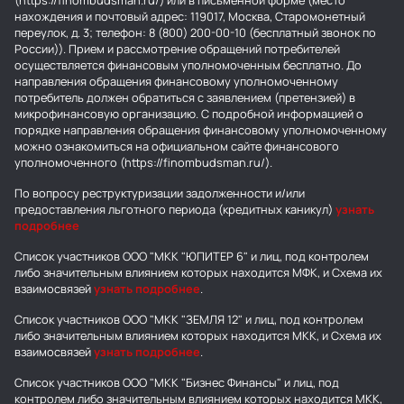
(https://finombudsman.ru/) или в письменной форме (место
нахождения и почтовый адрес: 119017, Москва, Старомонетный
переулок, д. 3; телефон: 8 (800) 200-00-10 (бесплатный звонок по
России)). Прием и рассмотрение обращений потребителей
осуществляется финансовым уполномоченным бесплатно. До
направления обращения финансовому уполномоченному
потребитель должен обратиться с заявлением (претензией) в
микрофинансовую организацию. С подробной информацией о
порядке направления обращения финансовому уполномоченному
можно ознакомиться на официальном сайте финансового
уполномоченного (https://finombudsman.ru/).
По вопросу реструктуризации задолженности и/или
предоставления льготного периода (кредитных каникул)
узнать
подробнее
Список участников ООО "МКК "ЮПИТЕР 6" и лиц, под контролем
либо значительным влиянием которых находится МФК, и Схема их
взаимосвязей
узнать подробнее
.
Список участников ООО "МКК "ЗЕМЛЯ 12" и лиц, под контролем
либо значительным влиянием которых находится МКК, и Схема их
взаимосвязей
узнать подробнее
.
Список участников ООО "МКК "Бизнес Финансы" и лиц, под
контролем либо значительным влиянием которых находится МКК,