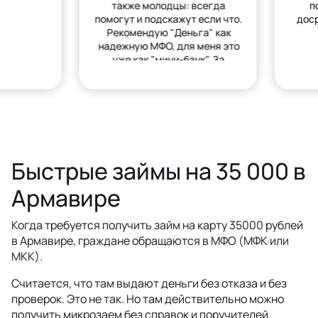
также молодцы: всегда
п
помогут и подскажут если что.
дос
Рекомендую "Деньга" как
надежную МФО, для меня это
уже как "мини-банк". За
деньгами только сюда.
Быстрые займы на 35 000 в
Армавире
Когда требуется получить займ на карту 35000 рублей
в Армавире, граждане обращаются в МФО (МФК или
МКК).
Считается, что там выдают деньги без отказа и без
проверок. Это не так. Но там действительно можно
получить микрозаем без справок и поручителей.