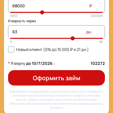
₽
И вернуть через
дн.
Новый клиент (0% до
15 000
₽ и
21
дн.)
*
Я верну
до
10/7/2026
:
102272
Оформить займ
Информация, содержащаяся в данном расчете, носит справочно-
ознакомительный характер и не является офертой. Итоговый
расчет, график платежей и окончательные финансовые
обязательства определяются исключительно в индивидуальных
условиях