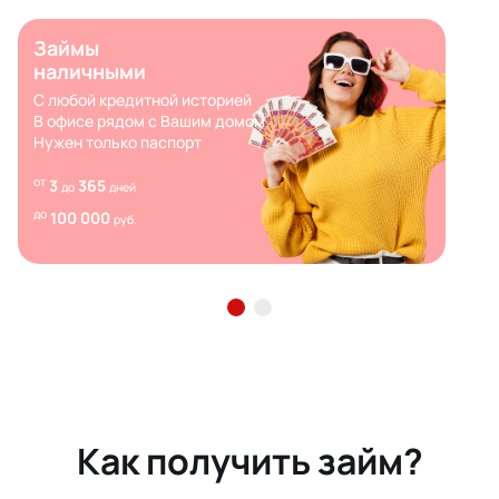
Займы
наличными
С любой кредитной историей
В офисе рядом с Вашим домом
Нужен только паспорт
от
3
365
до
дней
до
100 000
руб.
Как получить займ?