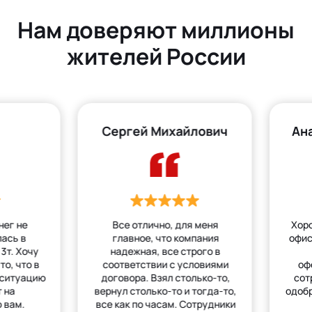
Нам доверяют миллионы
жителей России
Сергей Михайлович
Ан
нег не
Все отлично, для меня
Хор
лась в
главное, что компания
офис
3т. Хочу
надежная, все строго в
то, что в
соответствии с условиями
оф
 ситуацию
договора. Взял столько-то,
сот
 на
вернул столько-то и тогда-то,
одобр
 вам.
все как по часам. Сотрудники