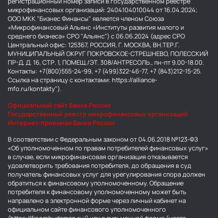
регистрационный номер записи в государственном реестре
микрофинансовых организаций: 2404104010044 от 16.04.2024;
ООО МКК "Бизнес Финансы" является членом Союза
«Микрофинансовый Альянс «Институты развития малого и
среднего бизнеса» СРО "Альянс") с 06.06.2024 (адрес СРО
Центральный офис: 125367, РОССИЯ, Г. МОСКВА, ВН.ТЕР.Г.
МУНИЦИПАЛЬНЫЙ ОКРУГ ПОКРОВСКОЕ-СТРЕШНЕВО, ПОЛЕССКИЙ
ПР-Д, Д. 16, СТР. 1, ПОМЕЩ./ЭТ. 308/АНТРЕСОЛЬ., пн-пт 9.00-18.00.
Контакты: +7(800)555-24-99, +7 (499)322-46-77, +7 (843)212-15-25.
Ссылка на страницу с контактами: https://alliance-
mfo.ru/kontakty").
Официальный сайт Банка России
Государственный реестр микрофинансовых организаций
Интернет-приемная Банка России
В соответствии с Федеральным законом от 04.06.2018 №123-ФЗ
«Об уполномоченном по правам потребителей финансовых услуг»
в случае, если микрофинансовая организация отказывается
удовлетворить требования потребителя, до обращения в суд
получатель финансовых услуг для урегулирования спора должен
обратиться к финансовому уполномоченному. Обращение
потребителя к финансовому уполномоченному может быть
направлено в электронной форме через личный кабинет на
официальном сайте финансового уполномоченного