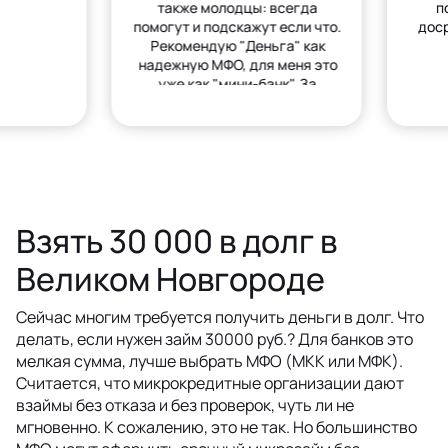
также молодцы: всегда
п
помогут и подскажут если что.
дос
Рекомендую "Деньга" как
надежную МФО, для меня это
уже как "мини-банк". За
деньгами только сюда.
Взять 30 000 в долг в
Великом Новгороде
Сейчас многим требуется получить деньги в долг. Что
делать, если нужен займ 30000 руб.? Для банков это
мелкая сумма, лучше выбрать МФО (МКК или МФК).
Считается, что микрокредитные организации дают
взаймы без отказа и без проверок, чуть ли не
мгновенно. К сожалению, это не так. Но большинство