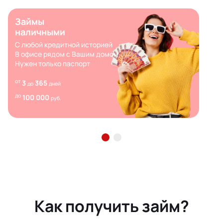
Займы
наличными
С любой кредитной историей
В офисе рядом с Вашим домом
Нужен только паспорт
от
3
365
до
дней
до
100 000
руб.
Как получить займ?