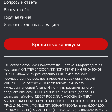
Вопросы и ответы
Вернуть займ
Горячая линия
Изменение данных заемщика
Кредитные каникулы
Общество с ограниченной ответственностью "Микрокредитная
компания "ЮПИТЕР 6" (ООО "МКК "ЮПИТЕР 6", ИНН 7840460408,
ОГРН 1117847472973, регистрационный номер записи в
государственном реестре микрофинансовых организаций
2110178000979 от 28.12.2011) является членом Союза
«Микрофинансовый Альянс «Институты развития малого и
среднего бизнеса» (СРО "Альянс") с 13.12.2021 г. (адрес СРО
Центральный офис: 125367, РОССИЯ, Г. МОСКВА, ВН.ТЕР.Г.
МУНИЦИПАЛЬНЫЙ ОКРУГ ПОКРОВСКОЕ-СТРЕШНЕВО, ПОЛЕССКИЙ
ПР-Д, Д. 16, СТР. 1, ПОМЕЩ./ЭТ. 308/АНТРЕСОЛЬ., пн-пт 9.00-18.00.
Контакты: +7(800)555-24-99, +7 (499)322-46-77, +7 (843)212-15-25, +7