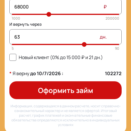
₽
И вернуть через
дн.
Новый клиент (0% до
15 000
₽ и
21
дн.)
*
Я верну
до
10/7/2026
:
102272
Оформить займ
Информация, содержащаяся в данном расчете, носит справочно-
ознакомительный характер и не является офертой. Итоговый
расчет, график платежей и окончательные финансовые
обязательства определяются исключительно в индивидуальных
условиях