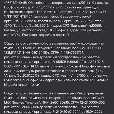
(965)321-19-88. Обособленное подразделение: 420111, г. Казань, ул.
Профсоюзная, д. 34, +7 (843) 212-15-25. Ссылка на страницу с
контактами: https://alliance-mfo.ru/kontakty"). До 13.12.2021 г. ООО
"МКК "ЮПИТЕР 6" являлось членом Саморегулируемой
организации Союз микрофинансовых организаций «Единство»
(СРО "Единство") с 26.11.2015г. (адрес СРО "Единство": 420066, г.
Казань, ул. Чистопольская, д. 16/15 офис 1, адрес официального
сайта СРО "Единство" https://sro-mfo.ru/)
Общество с ограниченной ответственностью "Микрокредитная
компания "ЗЕМЛЯ 12" (сокращенное наименование: ООО "МКК
"ЗЕМЛЯ 12"; ИНН: 7801641104; ОГРН: 1147847365797;
регистрационный номер записи в государственном реестре
микрофинансовых организаций: 651503140006192 от 22.01.2015;
ООО «МКК «ЗЕМЛЯ 12» является членом Союза «Микрофинансовый
Альянс «Институты развития малого и среднего бизнеса» (СРО
"Альянс") с 20.01.2017 г. (адрес СРО "Альянс": 127055, г. Москва, ул.
Сущёвская, д. 21, офис 513, адрес официального сайта СРО "Альянс"
https://alliance-mfo.ru/)
Общество с ограниченной ответственностью Микрокредитная
компания "Бизнес Финансы" (сокращенное наименование: ООО
МКК "Бизнес Финансы"; ИНН: 2460125436; ОГРН 1242400004362;
регистрационный номер записи в государственном реестре
микрофинансовых организаций: 2404104010044 от 16.04.2024;