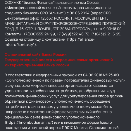
ООО МКК "Бизнес Финансы" является членом Союза
«Микрофинансовый Альянс «Институты развития малого и
среднего бизнеса» СРО "Альянс") с 06.06.2024 (адрес СРО
Центральный офис: 125367, РОССИЯ, Г. МОСКВА, ВН.ТЕР.Г.
МУНИЦИПАЛЬНЫЙ ОКРУГ ПОКРОВСКОЕ-СТРЕШНЕВО, ПОЛЕССКИЙ
ПР-Д, Д. 16, СТР. 1, ПОМЕЩ./ЭТ. 308/АНТРЕСОЛЬ., пн-пт 9.00-18.00.
Контакты: +7(800)555-24-99, +7 (499)322-46-77, +7 (843)212-15-25.
Ссылка на страницу с контактами: https://alliance-
mfo.ru/kontakty").
Официальный сайт Банка России
Государственный реестр микрофинансовых организаций
Интернет-приемная Банка России
В соответствии с Федеральным законом от 04.06.2018 №123-ФЗ
«Об уполномоченном по правам потребителей финансовых услуг»
в случае, если микрофинансовая организация отказывается
удовлетворить требования потребителя, до обращения в суд
получатель финансовых услуг для урегулирования спора должен
обратиться к финансовому уполномоченному. Обращение
потребителя к финансовому уполномоченному может быть
направлено в электронной форме через личный кабинет на
официальном сайте финансового уполномоченного
(https://finombudsman.ru/) или в письменной форме (место
нахождения и почтовый адрес: 119017, Москва, Старомонетный