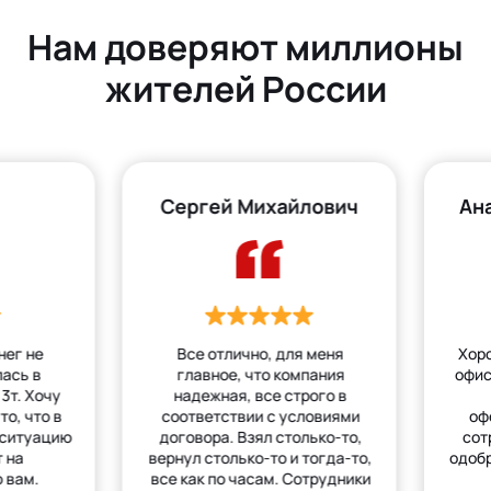
Нам доверяют миллионы
жителей России
Сергей Михайлович
Ан
нег не
Все отлично, для меня
Хор
лась в
главное, что компания
офис
3т. Хочу
надежная, все строго в
то, что в
соответствии с условиями
оф
 ситуацию
договора. Взял столько-то,
сот
 на
вернул столько-то и тогда-то,
одобр
 вам.
все как по часам. Сотрудники