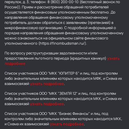
переулок, д. 3; телефон: 8 (800) 200-00-10 (бесплатный звонок по
России)). Прием и рассмотрение обращений потребителей
осуществляется финансовым уполномоченным бесплатно. До
направления обращения финансовому уполномоченному
потребитель должен обратиться с заявлением (претензией) в
микрофинансовую организацию. С подробной информацией о
порядке направления обращения финансовому уполномоченному
можно ознакомиться на официальном сайте финансового
уполномоченного (https://finombudsman.ru/).
По вопросу реструктуризации задолженности и/или
предоставления льготного периода (кредитных каникул)
узнать
подробнее
Список участников ООО "МКК "ЮПИТЕР 6" и лиц, под контролем
либо значительным влиянием которых находится МФК, и Схема их
взаимосвязей
узнать подробнее
.
Список участников ООО "МКК "ЗЕМЛЯ 12" и лиц, под контролем
либо значительным влиянием которых находится МКК, и Схема их
взаимосвязей
узнать подробнее
.
Список участников ООО "МКК "Бизнес Финансы" и лиц, под
контролем либо значительным влиянием которых находится МКК,
и Схема их взаимосвязей
узнать подробнее
.