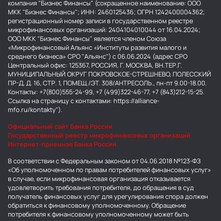
компания "Бизнес Финансы" (сокращенное наименование: ООО
МКК "Бизнес Финансы"; ИНН: 2460125436; ОГРН 1242400004362;
регистрационный номер записи в государственном реестре
микрофинансовых организаций: 2404104010044 от 16.04.2024;
ООО МКК "Бизнес Финансы" является членом Союза
«Микрофинансовый Альянс «Институты развития малого и
среднего бизнеса» СРО "Альянс") с 06.06.2024 (адрес СРО
Центральный офис: 125367, РОССИЯ, Г. МОСКВА, ВН.ТЕР.Г.
МУНИЦИПАЛЬНЫЙ ОКРУГ ПОКРОВСКОЕ-СТРЕШНЕВО, ПОЛЕССКИЙ
ПР-Д, Д. 16, СТР. 1, ПОМЕЩ./ЭТ. 308/АНТРЕСОЛЬ., пн-пт 9.00-18.00.
Контакты: +7(800)555-24-99, +7 (499)322-46-77, +7 (843)212-15-25.
Ссылка на страницу с контактами: https://alliance-
mfo.ru/kontakty").
Официальный сайт Банка России
Государственный реестр микрофинансовых организаций
Интернет-приемная Банка России
В соответствии с Федеральным законом от 04.06.2018 №123-ФЗ
«Об уполномоченном по правам потребителей финансовых услуг»
в случае, если микрофинансовая организация отказывается
удовлетворить требования потребителя, до обращения в суд
получатель финансовых услуг для урегулирования спора должен
обратиться к финансовому уполномоченному. Обращение
потребителя к финансовому уполномоченному может быть