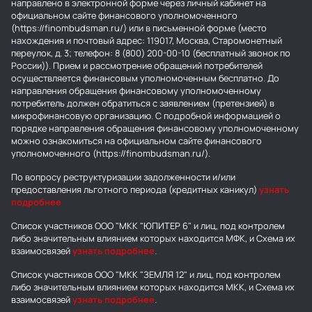
направлено в электронной форме через личный кабинет на
официальном сайте финансового уполномоченного
(https://finombudsman.ru/) или в письменной форме (место
нахождения и почтовый адрес: 119017, Москва, Старомонетный
переулок, д. 3; телефон: 8 (800) 200-00-10 (бесплатный звонок по
России)). Прием и рассмотрение обращений потребителей
осуществляется финансовым уполномоченным бесплатно. До
направления обращения финансовому уполномоченному
потребитель должен обратиться с заявлением (претензией) в
микрофинансовую организацию. С подробной информацией о
порядке направления обращения финансовому уполномоченному
можно ознакомиться на официальном сайте финансового
уполномоченного (https://finombudsman.ru/).
По вопросу реструктуризации задолженности и/или
предоставления льготного периода (кредитных каникул)
узнать
подробнее
Список участников ООО "МКК "ЮПИТЕР 6" и лиц, под контролем
либо значительным влиянием которых находится МФК, и Схема их
взаимосвязей
узнать подробнее
.
Список участников ООО "МКК "ЗЕМЛЯ 12" и лиц, под контролем
либо значительным влиянием которых находится МКК, и Схема их
взаимосвязей
узнать подробнее
.