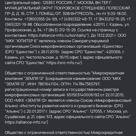
Центральный офис: 125367, РОССИЯ, Г. МОСКВА, ВН.ТЕР.Г.
МУНИЦИПАЛЬНЫЙ ОКРУГ ПОКРОВСКОЕ-СТРЕШНЕВО, ПОЛЕССКИЙ
ПР-Д, Д. 16, СТР. 1, ПОМЕЩ./ЭТ. 308/АНТРЕСОЛЬ., пн-пт 9.00-18.00.
Контакты: +7(800)555-24-99, +7 (499)322-46-77, +7 (843)212-15-25, +7
(965)321-19-88. Обособленное подразделение: 420111, г. Казань, ул.
Профсоюзная, д. 34, +7 (843) 212-15-25. Ссылка на страницу с
контактами: https://alliance-mfo.ru/kontakty"). До 13.12.2021 г. ООО
"МКК "ЮПИТЕР 6" являлось членом Саморегулируемой
организации Союз микрофинансовых организаций «Единство»
(СРО "Единство") с 26.11.2015г. (адрес СРО "Единство": 420066, г.
Казань, ул. Чистопольская, д. 16/15 офис 1, адрес официального
сайта СРО "Единство" https://sro-mfo.ru/)
Общество с ограниченной ответственностью "Микрокредитная
компания "ЗЕМЛЯ 12" (сокращенное наименование: ООО "МКК
"ЗЕМЛЯ 12"; ИНН: 7801641104; ОГРН: 1147847365797;
регистрационный номер записи в государственном реестре
микрофинансовых организаций: 651503140006192 от 22.01.2015;
ООО «МКК «ЗЕМЛЯ 12» является членом Союза «Микрофинансовый
Альянс «Институты развития малого и среднего бизнеса» (СРО
"Альянс") с 20.01.2017 г. (адрес СРО "Альянс": 127055, г. Москва, ул.
Сущёвская, д. 21, офис 513, адрес официального сайта СРО "Альянс"
https://alliance-mfo.ru/)
Общество с ограниченной ответственностью Микрокредитная