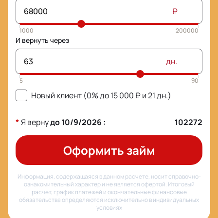
₽
И вернуть через
дн.
Новый клиент (0% до
15 000
₽ и
21
дн.)
*
Я верну
до
10/9/2026
:
102272
Оформить займ
Информация, содержащаяся в данном расчете, носит справочно-
ознакомительный характер и не является офертой. Итоговый
расчет, график платежей и окончательные финансовые
обязательства определяются исключительно в индивидуальных
условиях