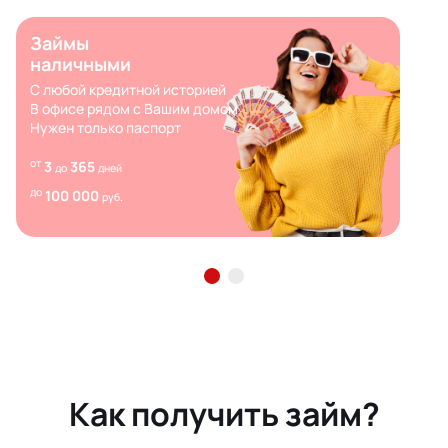
Займы
наличными
С любой кредитной историей
В офисе рядом с Вашим домом
Нужен только паспорт
от
3
365
до
дней
до
100 000
руб.
Как получить займ?