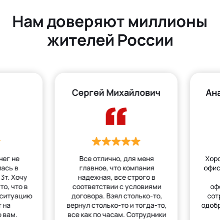
Нам доверяют миллионы
жителей России
Сергей Михайлович
Ан
нег не
Все отлично, для меня
Хор
лась в
главное, что компания
офис
3т. Хочу
надежная, все строго в
то, что в
соответствии с условиями
оф
 ситуацию
договора. Взял столько-то,
сот
 на
вернул столько-то и тогда-то,
одобр
 вам.
все как по часам. Сотрудники