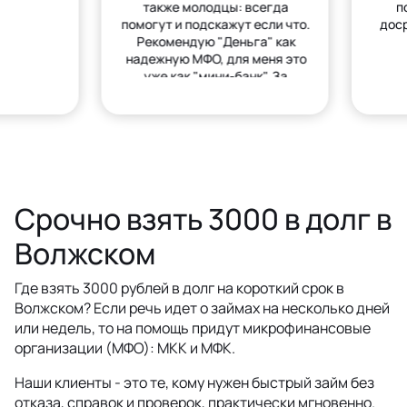
также молодцы: всегда
п
помогут и подскажут если что.
дос
Рекомендую "Деньга" как
надежную МФО, для меня это
уже как "мини-банк". За
деньгами только сюда.
Срочно взять 3000 в долг в
Волжском
Где взять 3000 рублей в долг на короткий срок в
Волжском? Если речь идет о займах на несколько дней
или недель, то на помощь придут микрофинансовые
организации (МФО): МКК и МФК.
Наши клиенты - это те, кому нужен быстрый займ без
отказа, справок и проверок, практически мгновенно.