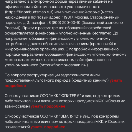
направлено в электронной форме через личный кабинет на
официальном сайте финансового уполномоченного
(https://finombudsman.ru/) или в письменной форме (место
нахождения и почтовый адрес: 119017, Москва, Старомонетный
переулок, д. 3; телефон: 8 (800) 200-00-10 (бесплатный звонок по
России)). Прием и рассмотрение обращений потребителей
осуществляется финансовым уполномоченным бесплатно. До
направления обращения финансовому уполномоченному
потребитель должен обратиться с заявлением (претензией) в
микрофинансовую организацию. С подробной информацией о
порядке направления обращения финансовому уполномоченному
можно ознакомиться на официальном сайте финансового
уполномоченного (https://finombudsman.ru/).
По вопросу реструктуризации задолженности и/или
предоставления льготного периода (кредитных каникул)
узнать
подробнее
Список участников ООО "МКК "ЮПИТЕР 6" и лиц, под контролем
либо значительным влиянием которых находится МФК, и Схема их
взаимосвязей
узнать подробнее
.
Список участников ООО "МКК "ЗЕМЛЯ 12" и лиц, под контролем
либо значительным влиянием которых находится МКК, и Схема их
взаимосвязей
узнать подробнее
.