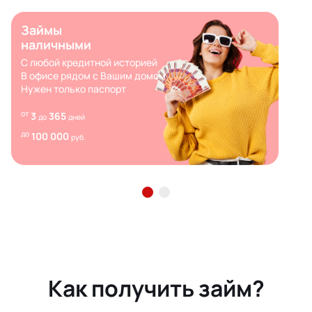
Займы
наличными
С любой кредитной историей
В офисе рядом с Вашим домом
Нужен только паспорт
от
3
365
до
дней
до
100 000
руб.
Как получить займ?