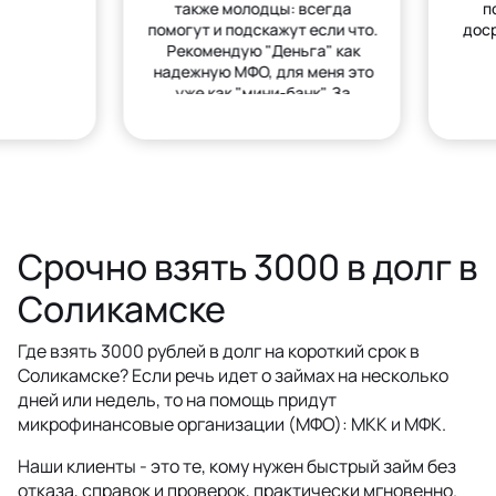
также молодцы: всегда
п
помогут и подскажут если что.
дос
Рекомендую "Деньга" как
надежную МФО, для меня это
уже как "мини-банк". За
деньгами только сюда.
Срочно взять 3000 в долг в
Соликамске
Где взять 3000 рублей в долг на короткий срок в
Соликамске? Если речь идет о займах на несколько
дней или недель, то на помощь придут
микрофинансовые организации (МФО): МКК и МФК.
Наши клиенты - это те, кому нужен быстрый займ без
отказа, справок и проверок, практически мгновенно.