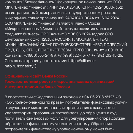
компания "Бизнес Финансы" (сокращенное наименование: ООО
МКК "Бизнес Финансы"; ИНН: 2460125436; ОГРН 1242400004362;
регистрационный номер записи в государственном реестре
микрофинансовых организаций: 2404104010044 от 16.04.2024;
ООО МКК "Бизнес Финансы" является членом Союза
«Микрофинансовый Альянс «Институты развития малого и
среднего бизнеса» СРО "Альянс") с 06.06.2024 (адрес СРО
Центральный офис: 125367, РОССИЯ, Г. МОСКВА, ВН.ТЕР.Г.
МУНИЦИПАЛЬНЫЙ ОКРУГ ПОКРОВСКОЕ-СТРЕШНЕВО, ПОЛЕССКИЙ
ПР-Д, Д. 16, СТР. 1, ПОМЕЩ./ЭТ. 308/АНТРЕСОЛЬ., пн-пт 9.00-18.00.
Контакты: +7(800)555-24-99, +7 (499)322-46-77, +7 (843)212-15-25.
Ссылка на страницу с контактами: https://alliance-
mfo.ru/kontakty").
Официальный сайт Банка России
Государственный реестр микрофинансовых организаций
Интернет-приемная Банка России
В соответствии с Федеральным законом от 04.06.2018 №123-ФЗ
«Об уполномоченном по правам потребителей финансовых услуг»
в случае, если микрофинансовая организация отказывается
удовлетворить требования потребителя, до обращения в суд
получатель финансовых услуг для урегулирования спора должен
обратиться к финансовому уполномоченному. Обращение
потребителя к финансовому уполномоченному может быть