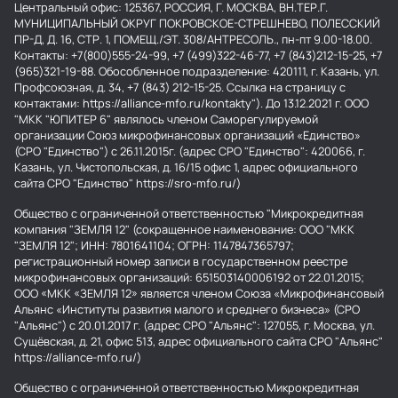
Центральный офис: 125367, РОССИЯ, Г. МОСКВА, ВН.ТЕР.Г.
МУНИЦИПАЛЬНЫЙ ОКРУГ ПОКРОВСКОЕ-СТРЕШНЕВО, ПОЛЕССКИЙ
ПР-Д, Д. 16, СТР. 1, ПОМЕЩ./ЭТ. 308/АНТРЕСОЛЬ., пн-пт 9.00-18.00.
Контакты: +7(800)555-24-99, +7 (499)322-46-77, +7 (843)212-15-25, +7
(965)321-19-88. Обособленное подразделение: 420111, г. Казань, ул.
Профсоюзная, д. 34, +7 (843) 212-15-25. Ссылка на страницу с
контактами: https://alliance-mfo.ru/kontakty"). До 13.12.2021 г. ООО
"МКК "ЮПИТЕР 6" являлось членом Саморегулируемой
организации Союз микрофинансовых организаций «Единство»
(СРО "Единство") с 26.11.2015г. (адрес СРО "Единство": 420066, г.
Казань, ул. Чистопольская, д. 16/15 офис 1, адрес официального
сайта СРО "Единство" https://sro-mfo.ru/)
Общество с ограниченной ответственностью "Микрокредитная
компания "ЗЕМЛЯ 12" (сокращенное наименование: ООО "МКК
"ЗЕМЛЯ 12"; ИНН: 7801641104; ОГРН: 1147847365797;
регистрационный номер записи в государственном реестре
микрофинансовых организаций: 651503140006192 от 22.01.2015;
ООО «МКК «ЗЕМЛЯ 12» является членом Союза «Микрофинансовый
Альянс «Институты развития малого и среднего бизнеса» (СРО
"Альянс") с 20.01.2017 г. (адрес СРО "Альянс": 127055, г. Москва, ул.
Сущёвская, д. 21, офис 513, адрес официального сайта СРО "Альянс"
https://alliance-mfo.ru/)
Общество с ограниченной ответственностью Микрокредитная