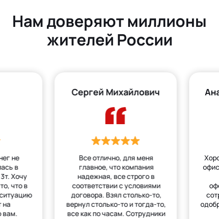
Нам доверяют миллионы
жителей России
Сергей Михайлович
Ан
нег не
Все отлично, для меня
Хор
лась в
главное, что компания
офис
3т. Хочу
надежная, все строго в
то, что в
соответствии с условиями
оф
 ситуацию
договора. Взял столько-то,
сот
 на
вернул столько-то и тогда-то,
одобр
 вам.
все как по часам. Сотрудники