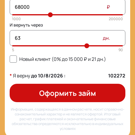
₽
И вернуть через
дн.
Новый клиент (0% до
15 000
₽ и
21
дн.)
*
Я верну
до
10/8/2026
:
102272
Оформить займ
Информация, содержащаяся в данном расчете, носит справочно-
ознакомительный характер и не является офертой. Итоговый
расчет, график платежей и окончательные финансовые
обязательства определяются исключительно в индивидуальных
условиях