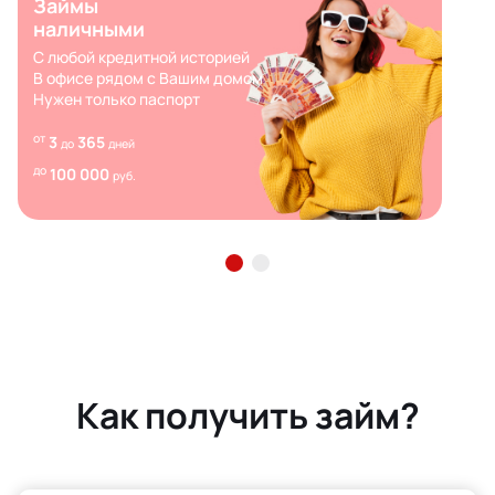
Займы
наличными
С любой кредитной историей
В офисе рядом с Вашим домом
Нужен только паспорт
от
3
365
до
дней
до
100 000
руб.
Как получить займ?