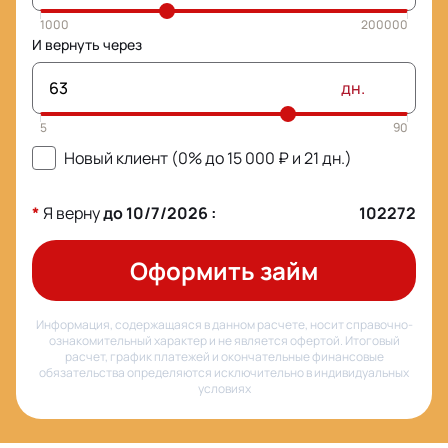
И вернуть через
дн.
Новый клиент (0% до
15 000
₽ и
21
дн.)
*
Я верну
до
10/7/2026
:
102272
Оформить займ
Информация, содержащаяся в данном расчете, носит справочно-
ознакомительный характер и не является офертой. Итоговый
расчет, график платежей и окончательные финансовые
обязательства определяются исключительно в индивидуальных
условиях