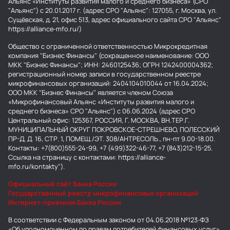
Альянс «Институты развития малого и среднего бизнеса» (СРО
"Альянс") с 20.01.2017 г. (адрес СРО "Альянс": 127055, г. Москва, ул.
Сущёвская, д. 21, офис 513, адрес официального сайта СРО "Альянс"
https://alliance-mfo.ru/)
Общество с ограниченной ответственностью Микрокредитная
компания "Бизнес Финансы" (сокращенное наименование: ООО
МКК "Бизнес Финансы"; ИНН: 2460125436; ОГРН 1242400004362;
регистрационный номер записи в государственном реестре
микрофинансовых организаций: 2404104010044 от 16.04.2024;
ООО МКК "Бизнес Финансы" является членом Союза
«Микрофинансовый Альянс «Институты развития малого и
среднего бизнеса» СРО "Альянс") с 06.06.2024 (адрес СРО
Центральный офис: 125367, РОССИЯ, Г. МОСКВА, ВН.ТЕР.Г.
МУНИЦИПАЛЬНЫЙ ОКРУГ ПОКРОВСКОЕ-СТРЕШНЕВО, ПОЛЕССКИЙ
ПР-Д, Д. 16, СТР. 1, ПОМЕЩ./ЭТ. 308/АНТРЕСОЛЬ., пн-пт 9.00-18.00.
Контакты: +7(800)555-24-99, +7 (499)322-46-77, +7 (843)212-15-25.
Ссылка на страницу с контактами: https://alliance-
mfo.ru/kontakty").
Официальный сайт Банка России
Государственный реестр микрофинансовых организаций
Интернет-приемная Банка России
В соответствии с Федеральным законом от 04.06.2018 №123-ФЗ
«Об уполномоченном по правам потребителей финансовых услуг»