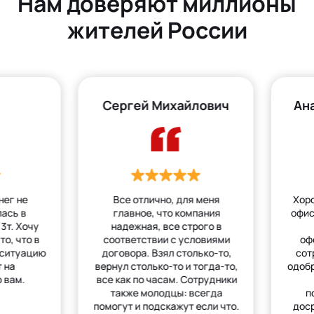
Нам доверяют миллионы
жителей России
Сергей Михайлович
Ан
нег не
Все отлично, для меня
Хор
лась в
главное, что компания
офис
3т. Хочу
надежная, все строго в
то, что в
соответствии с условиями
оф
 ситуацию
договора. Взял столько-то,
сот
 на
вернул столько-то и тогда-то,
одобр
 вам.
все как по часам. Сотрудники
также молодцы: всегда
п
помогут и подскажут если что.
дос