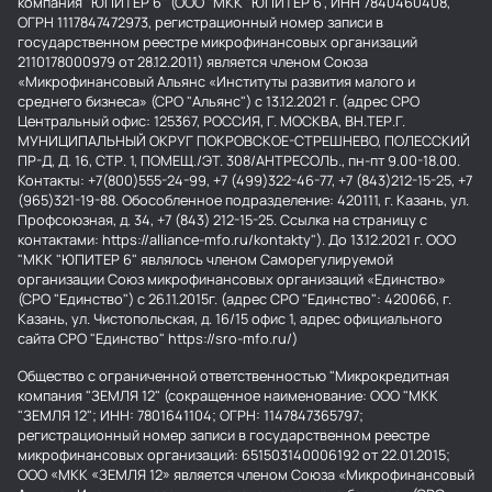
компания "ЮПИТЕР 6" (ООО "МКК "ЮПИТЕР 6", ИНН 7840460408,
ОГРН 1117847472973, регистрационный номер записи в
государственном реестре микрофинансовых организаций
2110178000979 от 28.12.2011) является членом Союза
«Микрофинансовый Альянс «Институты развития малого и
среднего бизнеса» (СРО "Альянс") с 13.12.2021 г. (адрес СРО
Центральный офис: 125367, РОССИЯ, Г. МОСКВА, ВН.ТЕР.Г.
МУНИЦИПАЛЬНЫЙ ОКРУГ ПОКРОВСКОЕ-СТРЕШНЕВО, ПОЛЕССКИЙ
ПР-Д, Д. 16, СТР. 1, ПОМЕЩ./ЭТ. 308/АНТРЕСОЛЬ., пн-пт 9.00-18.00.
Контакты: +7(800)555-24-99, +7 (499)322-46-77, +7 (843)212-15-25, +7
(965)321-19-88. Обособленное подразделение: 420111, г. Казань, ул.
Профсоюзная, д. 34, +7 (843) 212-15-25. Ссылка на страницу с
контактами: https://alliance-mfo.ru/kontakty"). До 13.12.2021 г. ООО
"МКК "ЮПИТЕР 6" являлось членом Саморегулируемой
организации Союз микрофинансовых организаций «Единство»
(СРО "Единство") с 26.11.2015г. (адрес СРО "Единство": 420066, г.
Казань, ул. Чистопольская, д. 16/15 офис 1, адрес официального
сайта СРО "Единство" https://sro-mfo.ru/)
Общество с ограниченной ответственностью "Микрокредитная
компания "ЗЕМЛЯ 12" (сокращенное наименование: ООО "МКК
"ЗЕМЛЯ 12"; ИНН: 7801641104; ОГРН: 1147847365797;
регистрационный номер записи в государственном реестре
микрофинансовых организаций: 651503140006192 от 22.01.2015;
ООО «МКК «ЗЕМЛЯ 12» является членом Союза «Микрофинансовый