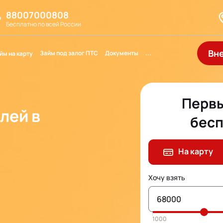
88007000808
Бесплатно по всей России
Вн
Займ под залог ПТС
Документы
...
йм на карту
Первы
лей в
бесп
На карту
Хочу взять