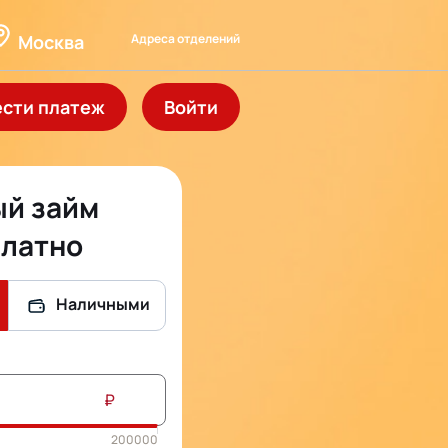
Адреса отделений
Москва
ести платеж
Войти
й займ
латно
Наличными
₽