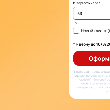
И вернуть через
Новый клиент 
*
Я верну
до
10/8/2
Оформ
Информация, содержащая
справочно-ознакомитель
офертой. Итоговый ра
окончательные фин
определяются исключи
ус