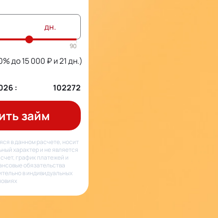
дн.
(0% до
15 000
₽ и
21
дн.)
026
:
102272
ить займ
ся в данном расчете, носит
ный характер и не является
счет, график платежей и
ансовые обязательства
тельно в индивидуальных
ловиях