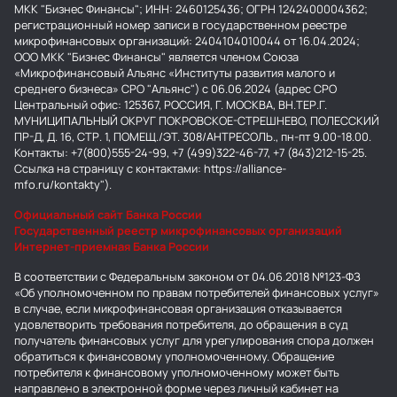
МКК "Бизнес Финансы"; ИНН: 2460125436; ОГРН 1242400004362;
регистрационный номер записи в государственном реестре
микрофинансовых организаций: 2404104010044 от 16.04.2024;
ООО МКК "Бизнес Финансы" является членом Союза
«Микрофинансовый Альянс «Институты развития малого и
среднего бизнеса» СРО "Альянс") с 06.06.2024 (адрес СРО
Центральный офис: 125367, РОССИЯ, Г. МОСКВА, ВН.ТЕР.Г.
МУНИЦИПАЛЬНЫЙ ОКРУГ ПОКРОВСКОЕ-СТРЕШНЕВО, ПОЛЕССКИЙ
ПР-Д, Д. 16, СТР. 1, ПОМЕЩ./ЭТ. 308/АНТРЕСОЛЬ., пн-пт 9.00-18.00.
Контакты: +7(800)555-24-99, +7 (499)322-46-77, +7 (843)212-15-25.
Ссылка на страницу с контактами: https://alliance-
mfo.ru/kontakty").
Официальный сайт Банка России
Государственный реестр микрофинансовых организаций
Интернет-приемная Банка России
В соответствии с Федеральным законом от 04.06.2018 №123-ФЗ
«Об уполномоченном по правам потребителей финансовых услуг»
в случае, если микрофинансовая организация отказывается
удовлетворить требования потребителя, до обращения в суд
получатель финансовых услуг для урегулирования спора должен
обратиться к финансовому уполномоченному. Обращение
потребителя к финансовому уполномоченному может быть
направлено в электронной форме через личный кабинет на