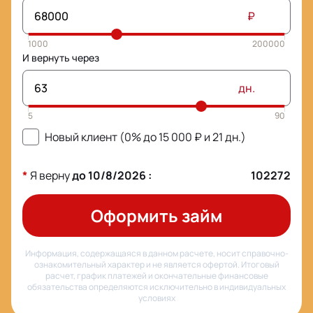
₽
И вернуть через
дн.
Новый клиент (0% до
15 000
₽ и
21
дн.)
*
Я верну
до
10/8/2026
:
102272
Оформить займ
Информация, содержащаяся в данном расчете, носит справочно-
ознакомительный характер и не является офертой. Итоговый
расчет, график платежей и окончательные финансовые
обязательства определяются исключительно в индивидуальных
условиях