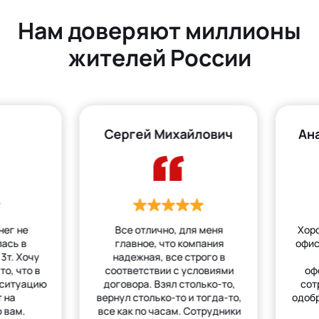
Нам доверяют миллионы
жителей России
Сергей Михайлович
Ан
нег не
Все отлично, для меня
Хор
лась в
главное, что компания
офис
3т. Хочу
надежная, все строго в
то, что в
соответствии с условиями
оф
 ситуацию
договора. Взял столько-то,
сот
 на
вернул столько-то и тогда-то,
одобр
 вам.
все как по часам. Сотрудники