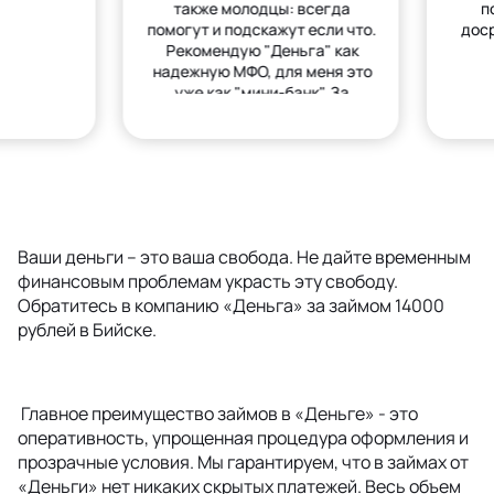
также молодцы: всегда
п
помогут и подскажут если что.
дос
Рекомендую "Деньга" как
надежную МФО, для меня это
уже как "мини-банк". За
деньгами только сюда.
Ваши деньги – это ваша свобода. Не дайте временным
финансовым проблемам украсть эту свободу.
Обратитесь в компанию «Деньга» за займом 14000
рублей в Бийске.
Главное преимущество займов в «Деньге» - это
оперативность, упрощенная процедура оформления и
прозрачные условия. Мы гарантируем, что в займах от
«Деньги» нет никаких скрытых платежей. Весь объем