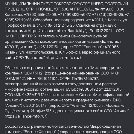
МУНИЦИПАЛЬНЫЙ ОКРУГ ПОКРОВСКОЕ-СТРЕШНЕВО, ПОЛЕССКИЙ
ПР-Д, Д. 16, СТР. 1, ПОМЕЩ./ЭТ. 308/АНТРЕСОЛЬ., пн-пт 9.00-18.00.
Контакты: +7(800)555-24-99, +7 (499)322-46-77, +7 (843)212-15-25, +7
(965)321-19-88. Обособленное подразделение: 420111, г. Казань, ул.
Профсоюзная, д. 34, +7 (843) 212-15-25. Ссылка на страницу с
контактами: https://alliance-mfo.ru/kontakty"). До 13.12.2021 г. ООО
"МКК "ЮПИТЕР 6" являлось членом Саморегулируемой
организации Союз микрофинансовых организаций «Единство»
(СРО "Единство") с 26.11.2015г. (адрес СРО "Единство": 420066, г.
Казань, ул. Чистопольская, д. 16/15 офис 1, адрес официального
сайта СРО "Единство" https://sro-mfo.ru/)
Общество с ограниченной ответственностью "Микрокредитная
компания "ЗЕМЛЯ 12" (сокращенное наименование: ООО "МКК
"ЗЕМЛЯ 12"; ИНН: 7801641104; ОГРН: 1147847365797;
регистрационный номер записи в государственном реестре
микрофинансовых организаций: 651503140006192 от 22.01.2015;
ООО «МКК «ЗЕМЛЯ 12» является членом Союза «Микрофинансовый
Альянс «Институты развития малого и среднего бизнеса» (СРО
"Альянс") с 20.01.2017 г. (адрес СРО "Альянс": 127055, г. Москва, ул.
Сущёвская, д. 21, офис 513, адрес официального сайта СРО "Альянс"
https://alliance-mfo.ru/)
Общество с ограниченной ответственностью Микрокредитная
компания "Бизнес Финансы" (сокращенное наименование: ООО