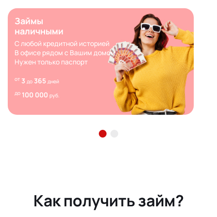
Займы
наличными
С любой кредитной историей
В офисе рядом с Вашим домом
Нужен только паспорт
от
3
365
до
дней
до
100 000
руб.
Как получить займ?