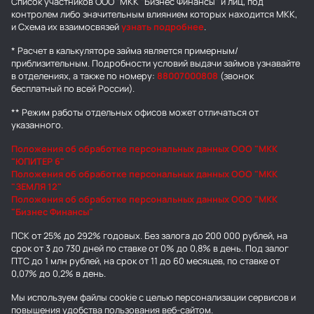
Список участников ООО "МКК "Бизнес Финансы" и лиц, под
контролем либо значительным влиянием которых находится МКК,
и Схема их взаимосвязей
узнать подробнее
.
* Расчет в калькуляторе займа является примерным/
приблизительным. Подробности условий выдачи займов узнавайте
в отделениях, а также по номеру:
88007000808
(звонок
бесплатный по всей России).
** Режим работы отдельных офисов может отличаться от
указанного.
Положения об обработке персональных данных ООО "МКК
"ЮПИТЕР 6"
Положения об обработке персональных данных ООО "МКК
"ЗЕМЛЯ 12"
Положения об обработке персональных данных ООО "МКК
"Бизнес Финансы"
ПСК от 25% до 292% годовых. Без залога до 200 000 рублей, на
срок от 3 до 730 дней по ставке от 0% до 0,8% в день. Под залог
ПТС до 1 млн рублей, на срок от 11 до 60 месяцев, по ставке от
0,07% до 0,2% в день.
Мы используем
файлы cookie
с целью персонализации сервисов и
повышения удобства пользования веб-сайтом.