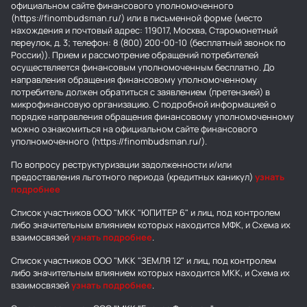
официальном сайте финансового уполномоченного
(https://finombudsman.ru/) или в письменной форме (место
нахождения и почтовый адрес: 119017, Москва, Старомонетный
переулок, д. 3; телефон: 8 (800) 200-00-10 (бесплатный звонок по
России)). Прием и рассмотрение обращений потребителей
осуществляется финансовым уполномоченным бесплатно. До
направления обращения финансовому уполномоченному
потребитель должен обратиться с заявлением (претензией) в
микрофинансовую организацию. С подробной информацией о
порядке направления обращения финансовому уполномоченному
можно ознакомиться на официальном сайте финансового
уполномоченного (https://finombudsman.ru/).
По вопросу реструктуризации задолженности и/или
предоставления льготного периода (кредитных каникул)
узнать
подробнее
Список участников ООО "МКК "ЮПИТЕР 6" и лиц, под контролем
либо значительным влиянием которых находится МФК, и Схема их
взаимосвязей
узнать подробнее
.
Список участников ООО "МКК "ЗЕМЛЯ 12" и лиц, под контролем
либо значительным влиянием которых находится МКК, и Схема их
взаимосвязей
узнать подробнее
.