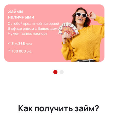
Займы
наличными
С любой кредитной историей
В офисе рядом с Вашим домом
Нужен только паспорт
от
3
365
до
дней
до
100 000
руб.
Как получить займ?