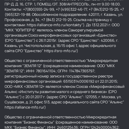
ПР-Д, Д. 16, СТР. 1, ПОМЕЩ./ЭТ. 308/АНТРЕСОЛЬ., пн-пт 9.00-18.00.
Контакты: +7(800)555-24-99, +7 (499)322-46-77, +7 (843)212-15-25, +7
(965)321-19-88. Обособленное подразделение: 420111, г. Казань, ул.
Профсоюзная, д. 34, +7 (843) 212-15-25. Ссылка на страницу с
контактами: https://alliance-mfo.ru/kontakty"). До 13.12.2021 г. ООО
"МКК "ЮПИТЕР 6" являлось членом Саморегулируемой
организации Союз микрофинансовых организаций «Единство»
(СРО "Единство") с 26.11.2015г. (адрес СРО "Единство": 420066, г.
Казань, ул. Чистопольская, д. 16/15 офис 1, адрес официального
сайта СРО "Единство" https://sro-mfo.ru/)
Общество с ограниченной ответственностью "Микрокредитная
компания "ЗЕМЛЯ 12" (сокращенное наименование: ООО "МКК
"ЗЕМЛЯ 12"; ИНН: 7801641104; ОГРН: 1147847365797;
регистрационный номер записи в государственном реестре
микрофинансовых организаций: 651503140006192 от 22.01.2015;
ООО «МКК «ЗЕМЛЯ 12» является членом Союза «Микрофинансовый
Альянс «Институты развития малого и среднего бизнеса» (СРО
"Альянс") с 20.01.2017 г. (адрес СРО "Альянс": 127055, г. Москва, ул.
Сущёвская, д. 21, офис 513, адрес официального сайта СРО "Альянс"
https://alliance-mfo.ru/)
Общество с ограниченной ответственностью Микрокредитная
компания "Бизнес Финансы" (сокращенное наименование: ООО
МКК "Бизнес Финансы"; ИНН: 2460125436; ОГРН 1242400004362;