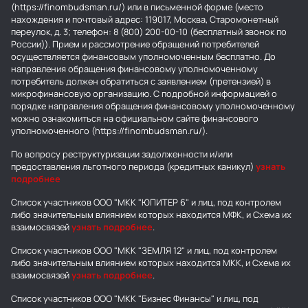
(https://finombudsman.ru/) или в письменной форме (место
нахождения и почтовый адрес: 119017, Москва, Старомонетный
переулок, д. 3; телефон: 8 (800) 200-00-10 (бесплатный звонок по
России)). Прием и рассмотрение обращений потребителей
осуществляется финансовым уполномоченным бесплатно. До
направления обращения финансовому уполномоченному
потребитель должен обратиться с заявлением (претензией) в
микрофинансовую организацию. С подробной информацией о
порядке направления обращения финансовому уполномоченному
можно ознакомиться на официальном сайте финансового
уполномоченного (https://finombudsman.ru/).
По вопросу реструктуризации задолженности и/или
предоставления льготного периода (кредитных каникул)
узнать
подробнее
Список участников ООО "МКК "ЮПИТЕР 6" и лиц, под контролем
либо значительным влиянием которых находится МФК, и Схема их
взаимосвязей
узнать подробнее
.
Список участников ООО "МКК "ЗЕМЛЯ 12" и лиц, под контролем
либо значительным влиянием которых находится МКК, и Схема их
взаимосвязей
узнать подробнее
.
Список участников ООО "МКК "Бизнес Финансы" и лиц, под