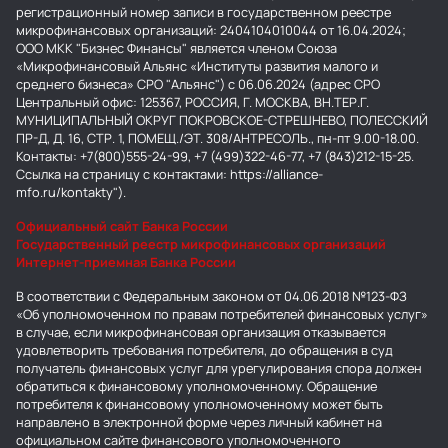
регистрационный номер записи в государственном реестре
микрофинансовых организаций: 2404104010044 от 16.04.2024;
ООО МКК "Бизнес Финансы" является членом Союза
«Микрофинансовый Альянс «Институты развития малого и
среднего бизнеса» СРО "Альянс") с 06.06.2024 (адрес СРО
Центральный офис: 125367, РОССИЯ, Г. МОСКВА, ВН.ТЕР.Г.
МУНИЦИПАЛЬНЫЙ ОКРУГ ПОКРОВСКОЕ-СТРЕШНЕВО, ПОЛЕССКИЙ
ПР-Д, Д. 16, СТР. 1, ПОМЕЩ./ЭТ. 308/АНТРЕСОЛЬ., пн-пт 9.00-18.00.
Контакты: +7(800)555-24-99, +7 (499)322-46-77, +7 (843)212-15-25.
Ссылка на страницу с контактами: https://alliance-
mfo.ru/kontakty").
Официальный сайт Банка России
Государственный реестр микрофинансовых организаций
Интернет-приемная Банка России
В соответствии с Федеральным законом от 04.06.2018 №123-ФЗ
«Об уполномоченном по правам потребителей финансовых услуг»
в случае, если микрофинансовая организация отказывается
удовлетворить требования потребителя, до обращения в суд
получатель финансовых услуг для урегулирования спора должен
обратиться к финансовому уполномоченному. Обращение
потребителя к финансовому уполномоченному может быть
направлено в электронной форме через личный кабинет на
официальном сайте финансового уполномоченного