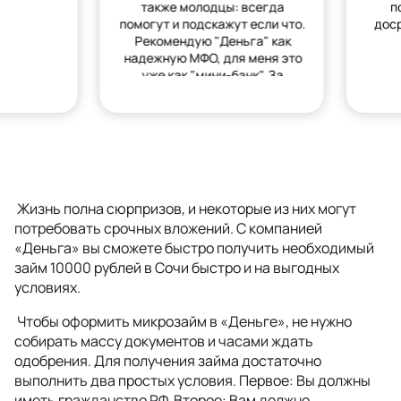
также молодцы: всегда
п
помогут и подскажут если что.
дос
Рекомендую "Деньга" как
надежную МФО, для меня это
уже как "мини-банк". За
деньгами только сюда.
Жизнь полна сюрпризов, и некоторые из них могут
потребовать срочных вложений. С компанией
«Деньга» вы сможете быстро получить необходимый
займ 10000 рублей в Сочи быстро и на выгодных
условиях.
Чтобы оформить микрозайм в «Деньге», не нужно
собирать массу документов и часами ждать
одобрения. Для получения займа достаточно
выполнить два простых условия. Первое: Вы должны
иметь гражданство РФ. Второе: Вам должно