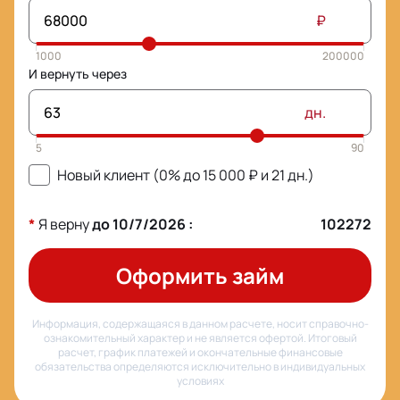
₽
И вернуть через
дн.
Новый клиент (0% до
15 000
₽ и
21
дн.)
*
Я верну
до
10/7/2026
:
102272
Оформить займ
Информация, содержащаяся в данном расчете, носит справочно-
ознакомительный характер и не является офертой. Итоговый
расчет, график платежей и окончательные финансовые
обязательства определяются исключительно в индивидуальных
условиях