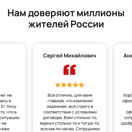
Нам доверяют миллионы
жителей России
Сергей Михайлович
Ан
нег не
Все отлично, для меня
Хор
лась в
главное, что компания
офис
3т. Хочу
надежная, все строго в
то, что в
соответствии с условиями
оф
 ситуацию
договора. Взял столько-то,
сот
 на
вернул столько-то и тогда-то,
одобр
 вам.
все как по часам. Сотрудники