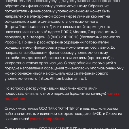
получатель финансовых услуг для урегулирования спора должен
обратиться к финансовому уполномоченному. Обращение
потребителя к финансовому уполномоченному может быть
направлено в электронной форме через личный кабинет на
официальном сайте финансового уполномоченного
(https://finombudsman.ru/) или в письменной форме (место
нахождения и почтовый адрес: 119017, Москва, Старомонетный
переулок, д. 3; телефон: 8 (800) 200-00-10 (бесплатный звонок по
России)). Прием и рассмотрение обращений потребителей
осуществляется финансовым уполномоченным бесплатно. До
направления обращения финансовому уполномоченному
потребитель должен обратиться с заявлением (претензией) в
микрофинансовую организацию. С подробной информацией о
порядке направления обращения финансовому уполномоченному
можно ознакомиться на официальном сайте финансового
уполномоченного (https://finombudsman.ru/).
По вопросу реструктуризации задолженности и/или
предоставления льготного периода (кредитных каникул)
узнать
подробнее
Список участников ООО "МКК "ЮПИТЕР 6" и лиц, под контролем
либо значительным влиянием которых находится МФК, и Схема их
взаимосвязей
узнать подробнее
.
Список участников ООО "МКК "ЗЕМЛЯ 12" и лиц, под контролем