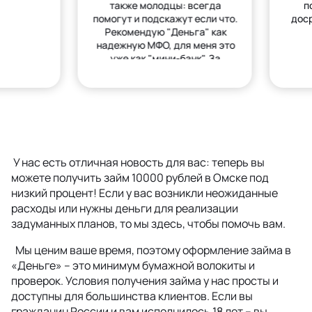
также молодцы: всегда
п
помогут и подскажут если что.
дос
Рекомендую "Деньга" как
надежную МФО, для меня это
уже как "мини-банк". За
деньгами только сюда.
У нас есть отличная новость для вас: теперь вы
можете получить займ 10000 рублей в Омске под
низкий процент! Если у вас возникли неожиданные
расходы или нужны деньги для реализации
задуманных планов, то мы здесь, чтобы помочь вам.
Мы ценим ваше время, поэтому оформление займа в
«Деньге» – это минимум бумажной волокиты и
проверок. Условия получения займа у нас просты и
доступны для большинства клиентов. Если вы
гражданин России и вам исполнилось 18 лет – вы