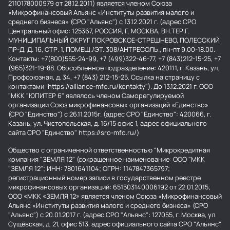
2110178000979 от 28.12.2011) является членом Союза
«Микрофинансовый Альянс «Институты развития малого и
среднего бизнеса» (СРО "Альянс") с 13.12.2021 г. (адрес СРО
Центральный офис: 125367, РОССИЯ, Г. МОСКВА, ВН.ТЕР.Г.
МУНИЦИПАЛЬНЫЙ ОКРУГ ПОКРОВСКОЕ-СТРЕШНЕВО, ПОЛЕССКИЙ
ПР-Д, Д. 16, СТР. 1, ПОМЕЩ./ЭТ. 308/АНТРЕСОЛЬ., пн-пт 9.00-18.00.
Контакты: +7(800)555-24-99, +7 (499)322-46-77, +7 (843)212-15-25, +7
(965)321-19-88. Обособленное подразделение: 420111, г. Казань, ул.
Профсоюзная, д. 34, +7 (843) 212-15-25. Ссылка на страницу с
контактами: https://alliance-mfo.ru/kontakty"). До 13.12.2021 г. ООО
"МКК "ЮПИТЕР 6" являлось членом Саморегулируемой
организации Союз микрофинансовых организаций «Единство»
(СРО "Единство") с 26.11.2015г. (адрес СРО "Единство": 420066, г.
Казань, ул. Чистопольская, д. 16/15 офис 1, адрес официального
сайта СРО "Единство" https://sro-mfo.ru/)
Общество с ограниченной ответственностью "Микрокредитная
компания "ЗЕМЛЯ 12" (сокращенное наименование: ООО "МКК
"ЗЕМЛЯ 12"; ИНН: 7801641104; ОГРН: 1147847365797;
регистрационный номер записи в государственном реестре
микрофинансовых организаций: 651503140006192 от 22.01.2015;
ООО «МКК «ЗЕМЛЯ 12» является членом Союза «Микрофинансовый
Альянс «Институты развития малого и среднего бизнеса» (СРО
"Альянс") с 20.01.2017 г. (адрес СРО "Альянс": 127055, г. Москва, ул.
Сущёвская, д. 21, офис 513, адрес официального сайта СРО "Альянс"