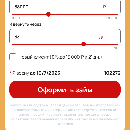
₽
И вернуть через
дн.
Новый клиент (0% до
15 000
₽ и
21
дн.)
*
Я верну
до
10/7/2026
:
102272
Оформить займ
Информация, содержащаяся в данном расчете, носит справочно-
ознакомительный характер и не является офертой. Итоговый
расчет, график платежей и окончательные финансовые
обязательства определяются исключительно в индивидуальных
условиях