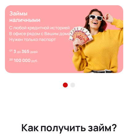
Займы
наличными
С любой кредитной историей
В офисе рядом с Вашим домом
Нужен только паспорт
от
3
365
до
дней
до
100 000
руб.
Как получить займ?