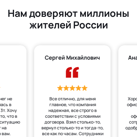
Нам доверяют миллионы
жителей России
Сергей Михайлович
Ан
нег не
Все отлично, для меня
Хор
лась в
главное, что компания
офис
3т. Хочу
надежная, все строго в
то, что в
соответствии с условиями
оф
 ситуацию
договора. Взял столько-то,
сот
 на
вернул столько-то и тогда-то,
одобр
 вам.
все как по часам. Сотрудники