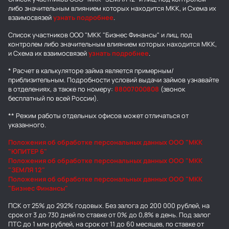
либо значительным влиянием которых находится МКК, и Схема их
взаимосвязей
узнать подробнее
.
Список участников ООО "МКК "Бизнес Финансы" и лиц, под
контролем либо значительным влиянием которых находится МКК,
и Схема их взаимосвязей
узнать подробнее
.
* Расчет в калькуляторе займа является примерным/
приблизительным. Подробности условий выдачи займов узнавайте
в отделениях, а также по номеру:
88007000808
(звонок
бесплатный по всей России).
** Режим работы отдельных офисов может отличаться от
указанного.
Положения об обработке персональных данных ООО "МКК
"ЮПИТЕР 6"
Положения об обработке персональных данных ООО "МКК
"ЗЕМЛЯ 12"
Положения об обработке персональных данных ООО "МКК
"Бизнес Финансы"
ПСК от 25% до 292% годовых. Без залога до 200 000 рублей, на
срок от 3 до 730 дней по ставке от 0% до 0,8% в день. Под залог
ПТС до 1 млн рублей, на срок от 11 до 60 месяцев, по ставке от