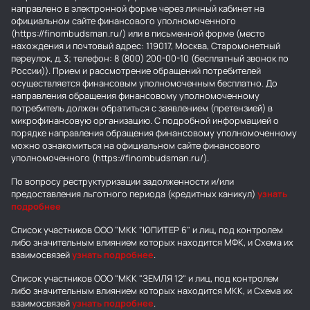
направлено в электронной форме через личный кабинет на
официальном сайте финансового уполномоченного
(https://finombudsman.ru/) или в письменной форме (место
нахождения и почтовый адрес: 119017, Москва, Старомонетный
переулок, д. 3; телефон: 8 (800) 200-00-10 (бесплатный звонок по
России)). Прием и рассмотрение обращений потребителей
осуществляется финансовым уполномоченным бесплатно. До
направления обращения финансовому уполномоченному
потребитель должен обратиться с заявлением (претензией) в
микрофинансовую организацию. С подробной информацией о
порядке направления обращения финансовому уполномоченному
можно ознакомиться на официальном сайте финансового
уполномоченного (https://finombudsman.ru/).
По вопросу реструктуризации задолженности и/или
предоставления льготного периода (кредитных каникул)
узнать
подробнее
Список участников ООО "МКК "ЮПИТЕР 6" и лиц, под контролем
либо значительным влиянием которых находится МФК, и Схема их
взаимосвязей
узнать подробнее
.
Список участников ООО "МКК "ЗЕМЛЯ 12" и лиц, под контролем
либо значительным влиянием которых находится МКК, и Схема их
взаимосвязей
узнать подробнее
.