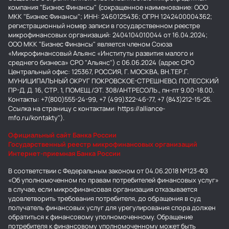
компания "Бизнес Финансы" (сокращенное наименование: ООО
МКК "Бизнес Финансы"; ИНН: 2460125436; ОГРН 1242400004362;
регистрационный номер записи в государственном реестре
микрофинансовых организаций: 2404104010044 от 16.04.2024;
ООО МКК "Бизнес Финансы" является членом Союза
«Микрофинансовый Альянс «Институты развития малого и
среднего бизнеса» СРО "Альянс") с 06.06.2024 (адрес СРО
Центральный офис: 125367, РОССИЯ, Г. МОСКВА, ВН.ТЕР.Г.
МУНИЦИПАЛЬНЫЙ ОКРУГ ПОКРОВСКОЕ-СТРЕШНЕВО, ПОЛЕССКИЙ
ПР-Д, Д. 16, СТР. 1, ПОМЕЩ./ЭТ. 308/АНТРЕСОЛЬ., пн-пт 9.00-18.00.
Контакты: +7(800)555-24-99, +7 (499)322-46-77, +7 (843)212-15-25.
Ссылка на страницу с контактами: https://alliance-
mfo.ru/kontakty").
Официальный сайт Банка России
Государственный реестр микрофинансовых организаций
Интернет-приемная Банка России
В соответствии с Федеральным законом от 04.06.2018 №123-ФЗ
«Об уполномоченном по правам потребителей финансовых услуг»
в случае, если микрофинансовая организация отказывается
удовлетворить требования потребителя, до обращения в суд
получатель финансовых услуг для урегулирования спора должен
обратиться к финансовому уполномоченному. Обращение
потребителя к финансовому уполномоченному может быть