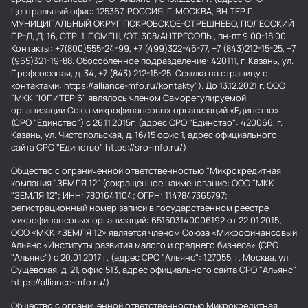
Центральный офис: 125367, РОССИЯ, Г. МОСКВА, ВН.ТЕР.Г.
МУНИЦИПАЛЬНЫЙ ОКРУГ ПОКРОВСКОЕ-СТРЕШНЕВО, ПОЛЕССКИЙ
ПР-Д, Д. 16, СТР. 1, ПОМЕЩ./ЭТ. 308/АНТРЕСОЛЬ., пн-пт 9.00-18.00.
Контакты: +7(800)555-24-99, +7 (499)322-46-77, +7 (843)212-15-25, +7
(965)321-19-88. Обособленное подразделение: 420111, г. Казань, ул.
Профсоюзная, д. 34, +7 (843) 212-15-25. Ссылка на страницу с
контактами: https://alliance-mfo.ru/kontakty"). До 13.12.2021 г. ООО
"МКК "ЮПИТЕР 6" являлось членом Саморегулируемой
организации Союз микрофинансовых организаций «Единство»
(СРО "Единство") с 26.11.2015г. (адрес СРО "Единство": 420066, г.
Казань, ул. Чистопольская, д. 16/15 офис 1, адрес официального
сайта СРО "Единство" https://sro-mfo.ru/)
Общество с ограниченной ответственностью "Микрокредитная
компания "ЗЕМЛЯ 12" (сокращенное наименование: ООО "МКК
"ЗЕМЛЯ 12"; ИНН: 7801641104; ОГРН: 1147847365797;
регистрационный номер записи в государственном реестре
микрофинансовых организаций: 651503140006192 от 22.01.2015;
ООО «МКК «ЗЕМЛЯ 12» является членом Союза «Микрофинансовый
Альянс «Институты развития малого и среднего бизнеса» (СРО
"Альянс") с 20.01.2017 г. (адрес СРО "Альянс": 127055, г. Москва, ул.
Сущёвская, д. 21, офис 513, адрес официального сайта СРО "Альянс"
https://alliance-mfo.ru/)
Общество с ограниченной ответственностью Микрокредитная