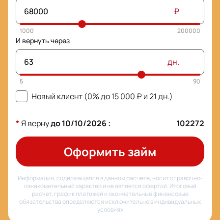
₽
И вернуть через
дн.
Новый клиент (0% до
15 000
₽ и
21
дн.)
*
Я верну
до
10/10/2026
:
102272
Оформить займ
Информация, содержащаяся в данном расчете, носит справочно-
ознакомительный характер и не является офертой. Итоговый
расчет, график платежей и окончательные финансовые
обязательства определяются исключительно в индивидуальных
условиях