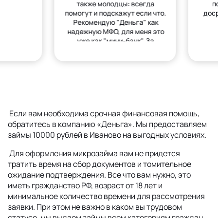
также молодцы: всегда
п
помогут и подскажут если что.
дос
Рекомендую "Деньга" как
надежную МФО, для меня это
уже как "мини-банк". За
деньгами только сюда.
Если вам необходима срочная финансовая помощь,
обратитесь в компанию «Деньга». Мы предоставляем
займы 10000 рублей в Иваново на выгодных условиях.
Для оформления микрозайма вам не придется
тратить время на сбор документов и томительное
ожидание подтверждения. Все что вам нужно, это
иметь гражданство РФ, возраст от 18 лет и
минимальное количество времени для рассмотрения
заявки. При этом не важно в каком вы трудовом
статусе, мы выдаем займы всем категориям граждан,