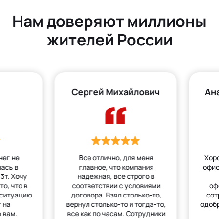
Нам доверяют миллионы
жителей России
Сергей Михайлович
Ан
нег не
Все отлично, для меня
Хор
лась в
главное, что компания
офис
3т. Хочу
надежная, все строго в
то, что в
соответствии с условиями
оф
 ситуацию
договора. Взял столько-то,
сот
 на
вернул столько-то и тогда-то,
одобр
 вам.
все как по часам. Сотрудники