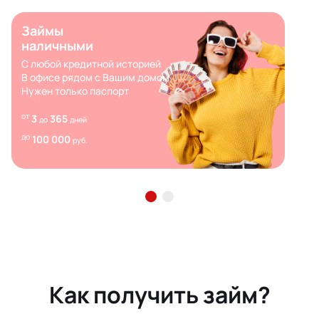
Займы
наличными
С любой кредитной историей
В офисе рядом с Вашим домом
Нужен только паспорт
от
3
365
до
дней
до
100 000
руб.
Как получить займ?