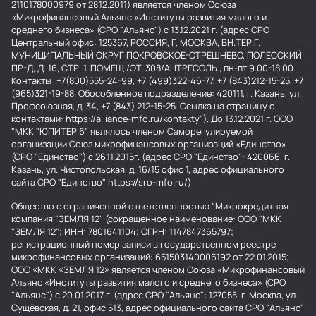
2110178000979 от 28.12.2011) является членом Союза
«Микрофинансовый Альянс «Институты развития малого и
среднего бизнеса» (СРО "Альянс") с 13.12.2021 г. (адрес СРО
Центральный офис: 125367, РОССИЯ, Г. МОСКВА, ВН.ТЕР.Г.
МУНИЦИПАЛЬНЫЙ ОКРУГ ПОКРОВСКОЕ-СТРЕШНЕВО, ПОЛЕССКИЙ
ПР-Д, Д. 16, СТР. 1, ПОМЕЩ./ЭТ. 308/АНТРЕСОЛЬ., пн-пт 9.00-18.00.
Контакты: +7(800)555-24-99, +7 (499)322-46-77, +7 (843)212-15-25, +7
(965)321-19-88. Обособленное подразделение: 420111, г. Казань, ул.
Профсоюзная, д. 34, +7 (843) 212-15-25. Ссылка на страницу с
контактами: https://alliance-mfo.ru/kontakty"). До 13.12.2021 г. ООО
"МКК "ЮПИТЕР 6" являлось членом Саморегулируемой
организации Союз микрофинансовых организаций «Единство»
(СРО "Единство") с 26.11.2015г. (адрес СРО "Единство": 420066, г.
Казань, ул. Чистопольская, д. 16/15 офис 1, адрес официального
сайта СРО "Единство" https://sro-mfo.ru/)
Общество с ограниченной ответственностью "Микрокредитная
компания "ЗЕМЛЯ 12" (сокращенное наименование: ООО "МКК
"ЗЕМЛЯ 12"; ИНН: 7801641104; ОГРН: 1147847365797;
регистрационный номер записи в государственном реестре
микрофинансовых организаций: 651503140006192 от 22.01.2015;
ООО «МКК «ЗЕМЛЯ 12» является членом Союза «Микрофинансовый
Альянс «Институты развития малого и среднего бизнеса» (СРО
"Альянс") с 20.01.2017 г. (адрес СРО "Альянс": 127055, г. Москва, ул.
Сущёвская, д. 21, офис 513, адрес официального сайта СРО "Альянс"