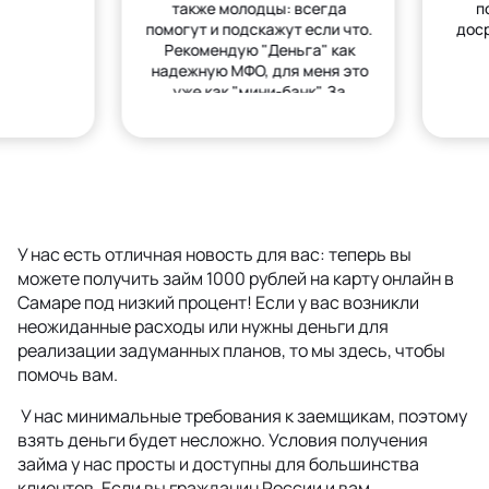
также молодцы: всегда
п
помогут и подскажут если что.
дос
Рекомендую "Деньга" как
надежную МФО, для меня это
уже как "мини-банк". За
деньгами только сюда.
У нас есть отличная новость для вас: теперь вы
можете получить займ 1000 рублей на карту онлайн в
Самаре под низкий процент! Если у вас возникли
неожиданные расходы или нужны деньги для
реализации задуманных планов, то мы здесь, чтобы
помочь вам.
У нас минимальные требования к заемщикам, поэтому
взять деньги будет несложно. Условия получения
займа у нас просты и доступны для большинства
клиентов. Если вы гражданин России и вам