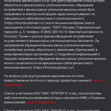
получатель финансовых услуг для урегулирования спора должен
обратиться к финансовому уполномоченному. Обращение
потребителя к финансовому уполномоченному может быть
направлено в электронной форме через личный кабинет на
официальном сайте финансового уполномоченного
(https://finombudsman.ru/) или в письменной форме (место
нахождения и почтовый адрес: 119017, Москва, Старомонетный
переулок, д. 3; телефон: 8 (800) 200-00-10 (бесплатный звонок по
России)). Прием и рассмотрение обращений потребителей
осуществляется финансовым уполномоченным бесплатно. До
направления обращения финансовому уполномоченному
потребитель должен обратиться с заявлением (претензией) в
микрофинансовую организацию. С подробной информацией о
порядке направления обращения финансовому уполномоченному
можно ознакомиться на официальном сайте финансового
уполномоченного (https://finombudsman.ru/).
По вопросу реструктуризации задолженности и/или
предоставления льготного периода (кредитных каникул)
узнать
подробнее
Список участников ООО "МКК "ЮПИТЕР 6" и лиц, под контролем
либо значительным влиянием которых находится МФК, и Схема их
взаимосвязей
узнать подробнее
.
Список участников ООО "МКК "ЗЕМЛЯ 12" и лиц, под контролем