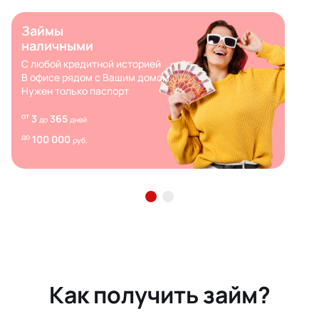
Займы
наличными
С любой кредитной историей
В офисе рядом с Вашим домом
Нужен только паспорт
от
3
365
до
дней
до
100 000
руб.
Как получить займ?