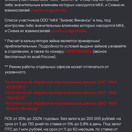
либо значительным влиянием которых находится МКК, и Схема их
взаимосвязей
узнать подробнее
.
Список участников ООО "МКК "Бизнес Финансы" и лиц, под
контролем либо значительным влиянием которых находится МКК,
и Схема их взаимосвязей
узнать подробнее
.
* Расчет в калькуляторе займа является примерным/
приблизительным. Подробности условий выдачи займов узнавайте
в отделениях, а также по номеру:
88007000808
(звонок
бесплатный по всей России).
** Режим работы отдельных офисов может отличаться от
указанного.
Положения об обработке персональных данных ООО "МКК
"ЮПИТЕР 6"
Положения об обработке персональных данных ООО "МКК
"ЗЕМЛЯ 12"
Положения об обработке персональных данных ООО "МКК
"Бизнес Финансы"
ПСК от 25% до 292% годовых. Без залога до 200 000 рублей, на
срок от 3 до 730 дней по ставке от 0% до 0,8% в день. Под залог
ПТС до 1 млн рублей, на срок от 11 до 60 месяцев, по ставке от