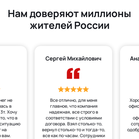
Нам доверяют миллионы
жителей России
Сергей Михайлович
Ан
нег не
Все отлично, для меня
Хор
лась в
главное, что компания
офис
3т. Хочу
надежная, все строго в
то, что в
соответствии с условиями
оф
 ситуацию
договора. Взял столько-то,
сот
 на
вернул столько-то и тогда-то,
одобр
 вам.
все как по часам. Сотрудники