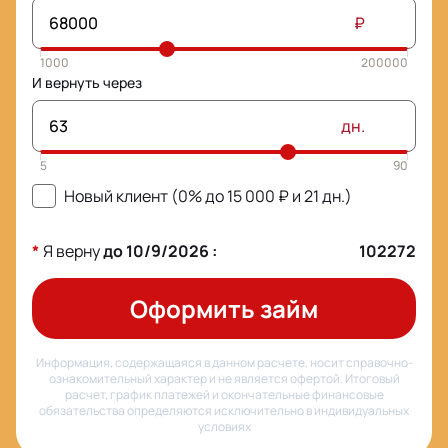
₽
И вернуть через
дн.
Новый клиент (0% до
15 000
₽ и
21
дн.)
*
Я верну
до
10/9/2026
:
102272
Оформить займ
Информация, содержащаяся в данном расчете, носит справочно-
ознакомительный характер и не является офертой. Итоговый
расчет, график платежей и окончательные финансовые
обязательства определяются исключительно в индивидуальных
условиях