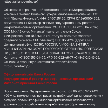
https://alliance-mfo.ru/)
Общество с ограниченной ответственностью Микрокредитная
компания "Бизнес Финансы" (сокращенное наименование: ООО
МКК "Бизнес Финансы"; ИНН: 2460125436; ОГРН 1242400004362;
регистрационный номер записи в государственном реестре
микрофинансовых организаций: 2404104010044 от 16.04.2024;
ООО МКК "Бизнес Финансы" является членом Союза
«Микрофинансовый Альянс «Институты развития малого и
среднего бизнеса» СРО "Альянс") с 06.06.2024 (адрес СРО
Центральный офис: 125367, РОССИЯ, Г. МОСКВА, ВН.ТЕР.Г.
МУНИЦИПАЛЬНЫЙ ОКРУГ ПОКРОВСКОЕ-СТРЕШНЕВО, ПОЛЕССКИЙ
ПР-Д, Д. 16, СТР. 1, ПОМЕЩ./ЭТ. 308/АНТРЕСОЛЬ., пн-пт 9.00-18.00.
Контакты: +7(800)555-24-99, +7 (499)322-46-77, +7 (843)212-15-25.
Ссылка на страницу с контактами: https://alliance-
mfo.ru/kontakty").
Официальный сайт Банка России
Государственный реестр микрофинансовых организаций
Интернет-приемная Банка России
В соответствии с Федеральным законом от 04.06.2018 №123-ФЗ
«Об уполномоченном по правам потребителей финансовых услуг»
в случае, если микрофинансовая организация отказывается
удовлетворить требования потребителя, до обращения в суд