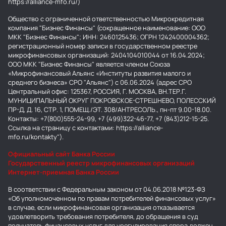
https://alliance-mfo.ru/)
Общество с ограниченной ответственностью Микрокредитная
компания "Бизнес Финансы" (сокращенное наименование: ООО
МКК "Бизнес Финансы"; ИНН: 2460125436; ОГРН 1242400004362;
регистрационный номер записи в государственном реестре
микрофинансовых организаций: 2404104010044 от 16.04.2024;
ООО МКК "Бизнес Финансы" является членом Союза
«Микрофинансовый Альянс «Институты развития малого и
среднего бизнеса» СРО "Альянс") с 06.06.2024 (адрес СРО
Центральный офис: 125367, РОССИЯ, Г. МОСКВА, ВН.ТЕР.Г.
МУНИЦИПАЛЬНЫЙ ОКРУГ ПОКРОВСКОЕ-СТРЕШНЕВО, ПОЛЕССКИЙ
ПР-Д, Д. 16, СТР. 1, ПОМЕЩ./ЭТ. 308/АНТРЕСОЛЬ., пн-пт 9.00-18.00.
Контакты: +7(800)555-24-99, +7 (499)322-46-77, +7 (843)212-15-25.
Ссылка на страницу с контактами: https://alliance-
mfo.ru/kontakty").
Официальный сайт Банка России
Государственный реестр микрофинансовых организаций
Интернет-приемная Банка России
В соответствии с Федеральным законом от 04.06.2018 №123-ФЗ
«Об уполномоченном по правам потребителей финансовых услуг»
в случае, если микрофинансовая организация отказывается
удовлетворить требования потребителя, до обращения в суд
получатель финансовых услуг для урегулирования спора должен