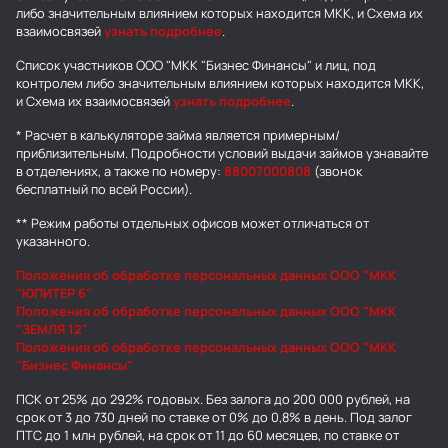
либо значительным влиянием которых находится МКК, и Схема их
взаимосвязей
узнать подробнее
.
Список участников ООО "МКК "Бизнес Финансы" и лиц, под
контролем либо значительным влиянием которых находится МКК,
и Схема их взаимосвязей
узнать подробнее
.
* Расчет в калькуляторе займа является примерным/
приблизительным. Подробности условий выдачи займов узнавайте
в отделениях, а также по номеру:
88007000808
(звонок
бесплатный по всей России).
** Режим работы отдельных офисов может отличаться от
указанного.
Положения об обработке персональных данных ООО "МКК
"ЮПИТЕР 6"
Положения об обработке персональных данных ООО "МКК
"ЗЕМЛЯ 12"
Положения об обработке персональных данных ООО "МКК
"Бизнес Финансы"
ПСК от 25% до 292% годовых. Без залога до 200 000 рублей, на
срок от 3 до 730 дней по ставке от 0% до 0,8% в день. Под залог
ПТС до 1 млн рублей, на срок от 11 до 60 месяцев, по ставке от