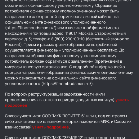
обратиться к финансовому уполномоченному. Обращение
потребителя к финансовому уполномоченному может быть
направлено в электронной форме через личный кабинет на
официальном сайте финансового уполномоченного
(https://finombudsman.ru/) или в письменной форме (место
нахождения и почтовый адрес: 119017, Москва, Старомонетный
переулок, д. 3; телефон: 8 (800) 200-00-10 (бесплатный звонок по
России)). Прием и рассмотрение обращений потребителей
осуществляется финансовым уполномоченным бесплатно. До
направления обращения финансовому уполномоченному
потребитель должен обратиться с заявлением (претензией) в
микрофинансовую организацию. С подробной информацией о
порядке направления обращения финансовому уполномоченному
можно ознакомиться на официальном сайте финансового
уполномоченного (https://finombudsman.ru/).
По вопросу реструктуризации задолженности и/или
предоставления льготного периода (кредитных каникул)
узнать
подробнее
Список участников ООО "МКК "ЮПИТЕР 6" и лиц, под контролем
либо значительным влиянием которых находится МФК, и Схема их
взаимосвязей
узнать подробнее
.
Список участников ООО "МКК "ЗЕМЛЯ 12" и лиц, под контролем