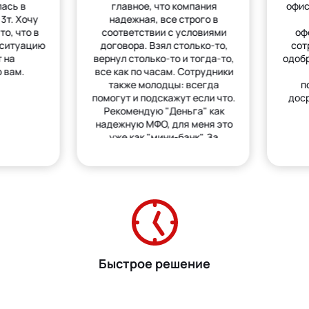
лась в
главное, что компания
офис
3т. Хочу
надежная, все строго в
то, что в
соответствии с условиями
оф
 ситуацию
договора. Взял столько-то,
сот
 на
вернул столько-то и тогда-то,
одобр
 вам.
все как по часам. Сотрудники
также молодцы: всегда
п
помогут и подскажут если что.
дос
Рекомендую "Деньга" как
надежную МФО, для меня это
уже как "мини-банк". За
деньгами только сюда.
Быстрое решение