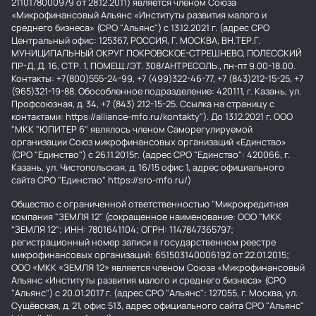
2110178000979 от 28.12.2011) является членом Союза
«Микрофинансовый Альянс «Институты развития малого и
среднего бизнеса» (СРО "Альянс") с 13.12.2021 г. (адрес СРО
Центральный офис: 125367, РОССИЯ, Г. МОСКВА, ВН.ТЕР.Г.
МУНИЦИПАЛЬНЫЙ ОКРУГ ПОКРОВСКОЕ-СТРЕШНЕВО, ПОЛЕССКИЙ
ПР-Д, Д. 16, СТР. 1, ПОМЕЩ./ЭТ. 308/АНТРЕСОЛЬ., пн-пт 9.00-18.00.
Контакты: +7(800)555-24-99, +7 (499)322-46-77, +7 (843)212-15-25, +7
(965)321-19-88. Обособленное подразделение: 420111, г. Казань, ул.
Профсоюзная, д. 34, +7 (843) 212-15-25. Ссылка на страницу с
контактами: https://alliance-mfo.ru/kontakty"). До 13.12.2021 г. ООО
"МКК "ЮПИТЕР 6" являлось членом Саморегулируемой
организации Союз микрофинансовых организаций «Единство»
(СРО "Единство") с 26.11.2015г. (адрес СРО "Единство": 420066, г.
Казань, ул. Чистопольская, д. 16/15 офис 1, адрес официального
сайта СРО "Единство" https://sro-mfo.ru/)
Общество с ограниченной ответственностью "Микрокредитная
компания "ЗЕМЛЯ 12" (сокращенное наименование: ООО "МКК
"ЗЕМЛЯ 12"; ИНН: 7801641104; ОГРН: 1147847365797;
регистрационный номер записи в государственном реестре
микрофинансовых организаций: 651503140006192 от 22.01.2015;
ООО «МКК «ЗЕМЛЯ 12» является членом Союза «Микрофинансовый
Альянс «Институты развития малого и среднего бизнеса» (СРО
"Альянс") с 20.01.2017 г. (адрес СРО "Альянс": 127055, г. Москва, ул.
Сущёвская, д. 21, офис 513, адрес официального сайта СРО "Альянс"